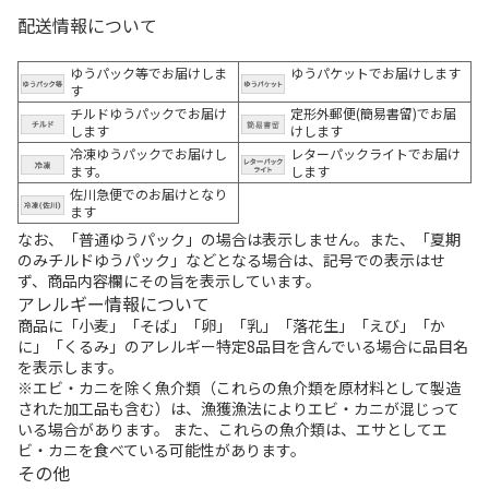
配送情報について
ゆうパック等でお届けしま
ゆうパケットでお届けします
す
チルドゆうパックでお届け
定形外郵便(簡易書留)でお届
します
けします
冷凍ゆうパックでお届けし
レターパックライトでお届け
ます。
します
佐川急便でのお届けとなり
ます
なお、「普通ゆうパック」の場合は表示しません。また、「夏期
のみチルドゆうパック」などとなる場合は、記号での表示はせ
ず、商品内容欄にその旨を表示しています。
アレルギー情報について
商品に「小麦」「そば」「卵」「乳」「落花生」「えび」「か
に」「くるみ」のアレルギー特定8品目を含んでいる場合に品目名
を表示します。
※エビ・カニを除く魚介類（これらの魚介類を原材料として製造
された加工品も含む）は、漁獲漁法によりエビ・カニが混じって
いる場合があります。 また、これらの魚介類は、エサとしてエ
ビ・カニを食べている可能性があります。
その他