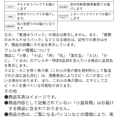
チルドゆうパックでお届け
定形外郵便(簡易書留)でお届
します
けします
冷凍ゆうパックでお届けし
レターパックライトでお届け
ます。
します
佐川急便でのお届けとなり
ます
なお、「普通ゆうパック」の場合は表示しません。また、「夏期
のみチルドゆうパック」などとなる場合は、記号での表示はせ
ず、商品内容欄にその旨を表示しています。
アレルギー情報について
商品に「小麦」「そば」「卵」「乳」「落花生」「えび」「か
に」「くるみ」のアレルギー特定8品目を含んでいる場合に品目名
を表示します。
※エビ・カニを除く魚介類（これらの魚介類を原材料として製造
された加工品も含む）は、漁獲漁法によりエビ・カニが混じって
いる場合があります。 また、これらの魚介類は、エサとしてエ
ビ・カニを食べている可能性があります。
その他
商品写真はイメージです。
商品内容として記載されていない「小道具類」はお届け
する商品に含まれておりません。
商品の色は、ご覧になるパソコンなどの環境により、実