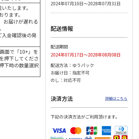
2024年07月10日～2028年07月31日
送いたします。
おります。
、お届けが遅れる
配送情報
。
 パウ
無添加良品 カムカ
ペット線香 虹のか
CIAO 香り立つクラ
つ子ね
ムデンタルコーン
なた フルーティフ
ンキー ちゅ～る和
はご入金確認後の発
・かつ
ぐるぐるボーン型 S
ローラルの香り
えBOX とりささ
…
…
配送期間
470円
590円
380円
画面で「10+」を
2024年07月17日～2028年08月08日
)
(送料別・税込)
(送料別・税込)
(送料別・税込)
を押下してくださ
押下時の数量選択
配送方法
ゆうパック
お届け日
指定不可
のし
対応不可
決済方法
詳細はこちら
下記の決済方法がご利用頂けます。