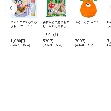
にゃんこのでるでる
森林からの贈りもの
ふるっくま みかん
Ha
ボトル フードセッ
しっかり消臭するひ
ラ
ト
のきの猫砂 7L
ー
5.0
（1）
1,080円
520円
700円
7
(送料別・税込)
(送料別・税込)
(送料別・税込)
(