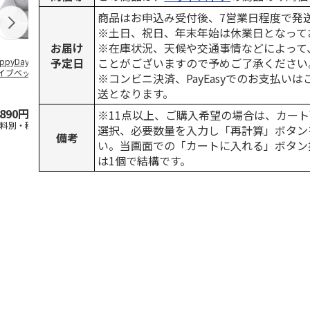
商品はお申込み受付後、7営業日程度で発
※土日、祝日、年末年始は休業日となって
お届け
※在庫状況、天候や交通事情などによって
予定日
ことがございますので予めご了承ください
ppyDays 2wayド
獣医師開発 ニオイ
デオトイレ 飛び散
銀のスプーン
イブベッド グレ
をとる砂専用 猫ト
らない消臭・抗菌サ
チ 健康に育
※コンビニ決済、PayEasyでのお支払い
イレ ナチュラルグ
ンド 4L
こ用 まぐろ
送となります。
レー
おに
…
,890円
1,550円
1,320円
120円
※11点以上、ご購入希望の場合は、カート
送料別・税込)
(送料別・税込)
(送料別・税込)
(送料別・税込
選択、必要数量を入力し「再計算」ボタン
備考
い。当画面での「カートに入れる」ボタン
は1個で結構です。