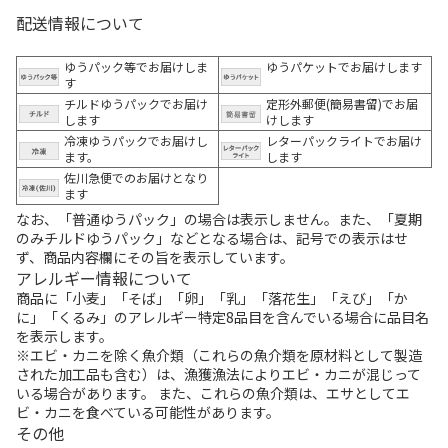
配送情報について
ゆうパック等でお届けしま
ゆうパケットでお届けします
す
チルドゆうパックでお届け
定形外郵便(簡易書留)でお届
します
けします
冷凍ゆうパックでお届けし
レターパックライトでお届け
ます。
します
佐川急便でのお届けとなり
ます
なお、「普通ゆうパック」の場合は表示しません。また、「夏期
のみチルドゆうパック」などとなる場合は、記号での表示はせ
ず、商品内容欄にその旨を表示しています。
アレルギー情報について
商品に「小麦」「そば」「卵」「乳」「落花生」「えび」「か
に」「くるみ」のアレルギー特定8品目を含んでいる場合に品目名
を表示します。
※エビ・カニを除く魚介類（これらの魚介類を原材料として製造
された加工品も含む）は、漁獲漁法によりエビ・カニが混じって
いる場合があります。 また、これらの魚介類は、エサとしてエ
ビ・カニを食べている可能性があります。
その他