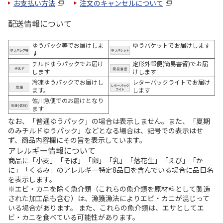
お支払い方法
注文のキャンセルについて
配送情報について
ゆうパック等でお届けしま
ゆうパケットでお届けします
す
チルドゆうパックでお届け
定形外郵便(簡易書留)でお届
します
けします
冷凍ゆうパックでお届けし
レターパックライトでお届け
ます。
します
佐川急便でのお届けとなり
ます
なお、「普通ゆうパック」の場合は表示しません。また、「夏期
のみチルドゆうパック」などとなる場合は、記号での表示はせ
ず、商品内容欄にその旨を表示しています。
アレルギー情報について
商品に「小麦」「そば」「卵」「乳」「落花生」「えび」「か
に」「くるみ」のアレルギー特定8品目を含んでいる場合に品目名
を表示します。
※エビ・カニを除く魚介類（これらの魚介類を原材料として製造
された加工品も含む）は、漁獲漁法によりエビ・カニが混じって
いる場合があります。 また、これらの魚介類は、エサとしてエ
ビ・カニを食べている可能性があります。