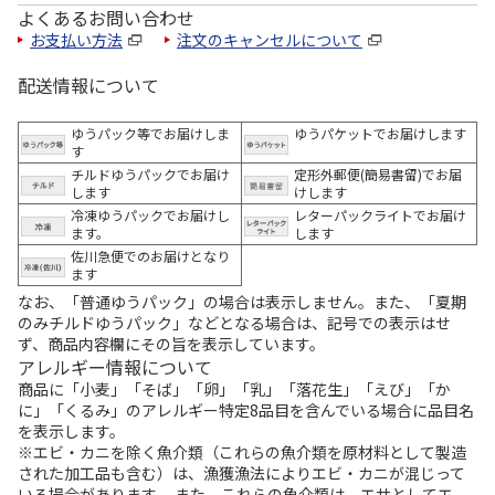
よくあるお問い合わせ
お支払い方法
注文のキャンセルについて
配送情報について
ゆうパック等でお届けしま
ゆうパケットでお届けします
す
チルドゆうパックでお届け
定形外郵便(簡易書留)でお届
します
けします
冷凍ゆうパックでお届けし
レターパックライトでお届け
ます。
します
佐川急便でのお届けとなり
ます
なお、「普通ゆうパック」の場合は表示しません。また、「夏期
のみチルドゆうパック」などとなる場合は、記号での表示はせ
ず、商品内容欄にその旨を表示しています。
アレルギー情報について
商品に「小麦」「そば」「卵」「乳」「落花生」「えび」「か
に」「くるみ」のアレルギー特定8品目を含んでいる場合に品目名
を表示します。
※エビ・カニを除く魚介類（これらの魚介類を原材料として製造
された加工品も含む）は、漁獲漁法によりエビ・カニが混じって
いる場合があります。 また、これらの魚介類は、エサとしてエ