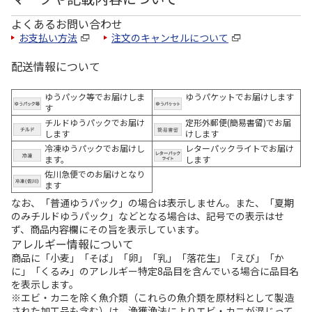
よくあるお問い合わせ
お支払い方法
注文のキャンセルについて
配送情報について
ゆうパック等でお届けしま
ゆうパケットでお届けします
す
チルドゆうパックでお届け
定形外郵便(簡易書留)でお届
します
けします
冷凍ゆうパックでお届けし
レターパックライトでお届け
ます。
します
佐川急便でのお届けとなり
ます
なお、「普通ゆうパック」の場合は表示しません。また、「夏期
のみチルドゆうパック」などとなる場合は、記号での表示はせ
ず、商品内容欄にその旨を表示しています。
アレルギー情報について
商品に「小麦」「そば」「卵」「乳」「落花生」「えび」「か
に」「くるみ」のアレルギー特定8品目を含んでいる場合に品目名
を表示します。
※エビ・カニを除く魚介類（これらの魚介類を原材料として製造
された加工品も含む）は、漁獲漁法によりエビ・カニが混じって