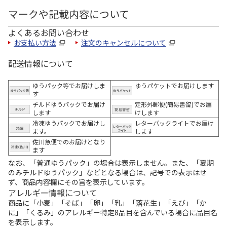
マークや記載内容について
よくあるお問い合わせ
お支払い方法
注文のキャンセルについて
配送情報について
ゆうパック等でお届けしま
ゆうパケットでお届けします
す
チルドゆうパックでお届け
定形外郵便(簡易書留)でお届
します
けします
冷凍ゆうパックでお届けし
レターパックライトでお届け
ます。
します
佐川急便でのお届けとなり
ます
なお、「普通ゆうパック」の場合は表示しません。また、「夏期
のみチルドゆうパック」などとなる場合は、記号での表示はせ
ず、商品内容欄にその旨を表示しています。
アレルギー情報について
商品に「小麦」「そば」「卵」「乳」「落花生」「えび」「か
に」「くるみ」のアレルギー特定8品目を含んでいる場合に品目名
を表示します。