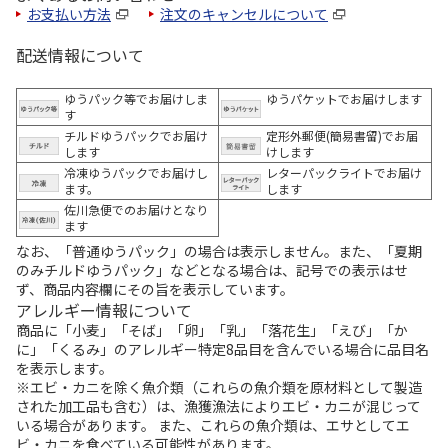
お支払い方法
注文のキャンセルについて
配送情報について
ゆうパック等でお届けしま
ゆうパケットでお届けします
す
チルドゆうパックでお届け
定形外郵便(簡易書留)でお届
します
けします
冷凍ゆうパックでお届けし
レターパックライトでお届け
ます。
します
佐川急便でのお届けとなり
ます
なお、「普通ゆうパック」の場合は表示しません。また、「夏期
のみチルドゆうパック」などとなる場合は、記号での表示はせ
ず、商品内容欄にその旨を表示しています。
アレルギー情報について
商品に「小麦」「そば」「卵」「乳」「落花生」「えび」「か
に」「くるみ」のアレルギー特定8品目を含んでいる場合に品目名
を表示します。
※エビ・カニを除く魚介類（これらの魚介類を原材料として製造
された加工品も含む）は、漁獲漁法によりエビ・カニが混じって
いる場合があります。 また、これらの魚介類は、エサとしてエ
ビ・カニを食べている可能性があります。