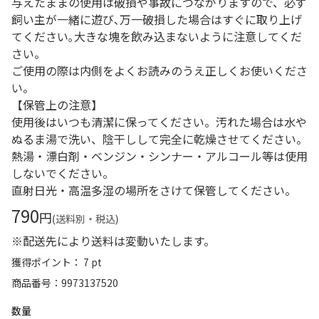
与えたままの使用は破損や事故につながりますので、必ず
飼い主が一緒に遊び､万一破損した場合はすぐに取り上げ
てください｡大きな塊を飲み込まないように注意してくだ
さい。
ご使用の際は内側をよくお読みのうえ正しくお使いくださ
い。
【保管上の注意】
使用後はいつも清潔に保ってください。汚れた場合は水や
ぬるま湯で洗い、陰干しして完全に乾燥させてください。
熱湯・漂白剤・ベンジン・シンナー・アルコール等は使用
しないでください。
直射日光・高温多湿の場所をさけて保管してください。
790
円
(送料別・税込)
※配送先により送料は変動いたします。
獲得ポイント： 7 pt
商品番号
9973137520
数量