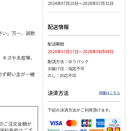
2024年07月10日～2028年07月31日
配送情報
 パウ
無添加良品 カムカ
ペット線香 虹のか
CIAO 香り立つクラ
つ子ね
ムデンタルコーン
なた フルーティフ
ンキー ちゅ～る和
さい。万一、誤飲
・かつ
ぐるぐるボーン型 S
ローラルの香り
えBOX とりささ
…
…
配送期間
470円
590円
380円
2024年07月17日～2028年08月08日
)
(送料別・税込)
(送料別・税込)
(送料別・税込)
、キズや炎症等、
配送方法
ゆうパック
お届け日
指定不可
必ず飼い主が一緒
のし
対応不可
決済方法
詳細はこちら
下記の決済方法がご利用頂けます。
のご注文金額が
の送料負担はござ