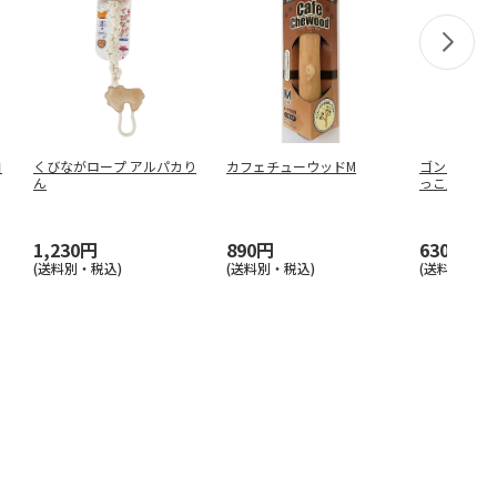
ヨ
くびながロープ アルパカり
カフェチューウッドM
ゴン太のデン
ん
っこ風ハー
1,230円
890円
630円
(送料別・税込)
(送料別・税込)
(送料別・税込