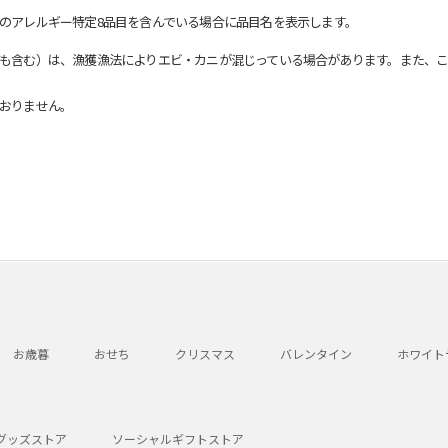
のアレルギー特定8品目を含んでいる場合に品目名を表示します。
も含む）は、漁獲漁法によりエビ・カニが混じっている場合があります。また、こ
おりません。
お歳暮
おせち
クリスマス
バレンタイン
ホワイト
グッズストア
ソーシャルギフトストア