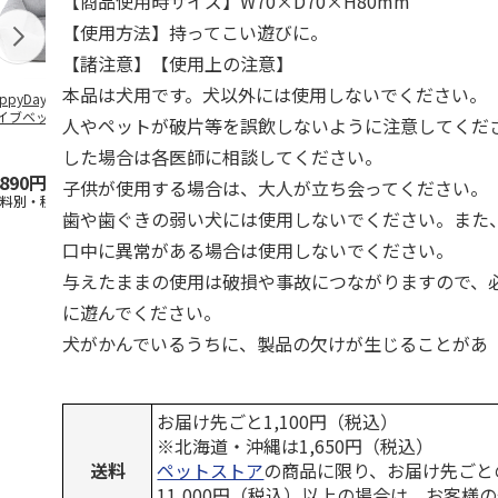
【商品使用時サイズ】W70×D70×H80mm
【使用方法】持ってこい遊びに。
【諸注意】【使用上の注意】
本品は犬用です。犬以外には使用しないでください。
ppyDays 2wayド
獣医師開発 ニオイ
デオトイレ 飛び散
銀のスプーン
イブベッド グレ
をとる砂専用 猫ト
らない消臭・抗菌サ
チ 健康に育
人やペットが破片等を誤飲しないように注意してくだ
イレ ナチュラルグ
ンド 4L
こ用 まぐろ
レー
おに
…
した場合は各医師に相談してください。
,890円
1,550円
1,320円
120円
子供が使用する場合は、大人が立ち会ってください。
送料別・税込)
(送料別・税込)
(送料別・税込)
(送料別・税込
歯や歯ぐきの弱い犬には使用しないでください。また
口中に異常がある場合は使用しないでください。
与えたままの使用は破損や事故につながりますので、
に遊んでください。
犬がかんでいるうちに、製品の欠けが生じることがあ
お届け先ごと1,100円（税込）
※北海道・沖縄は1,650円（税込）
送料
ペットストア
の商品に限り、お届け先ごと
11,000円（税込）以上の場合は、お客様