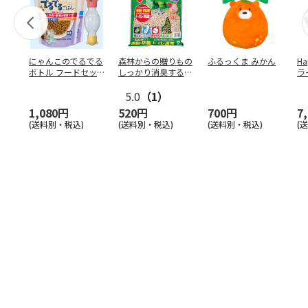
にゃんこのでるでる
森林からの贈りもの
ふるっくま みかん
Ha
ボトル フードセッ
しっかり消臭するひ
ラ
ト
のきの猫砂 7L
ー
5.0
（1）
1,080円
520円
700円
7
(送料別・税込)
(送料別・税込)
(送料別・税込)
(