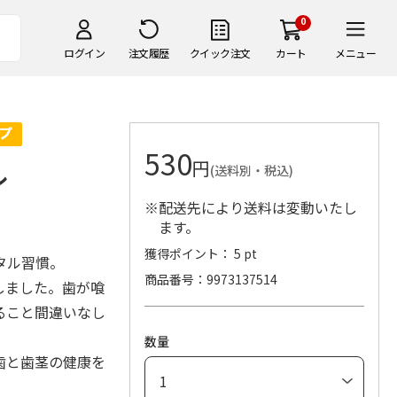
0
ログイン
注文履歴
クイック注文
カート
メニュー
530
円
ル
(送料別・税込)
※配送先により送料は変動いたし
ます。
獲得ポイント： 5 pt
タル習慣。
商品番号
9973137514
しました。歯が喰
ること間違いなし
数量
歯と歯茎の健康を