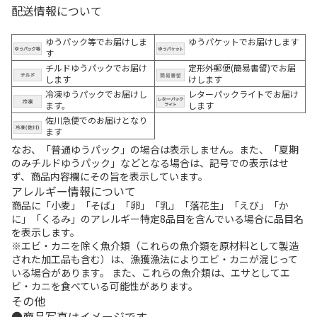
配送情報について
ゆうパック等でお届けしま
ゆうパケットでお届けします
す
チルドゆうパックでお届け
定形外郵便(簡易書留)でお届
します
けします
冷凍ゆうパックでお届けし
レターパックライトでお届け
ます。
します
佐川急便でのお届けとなり
ます
なお、「普通ゆうパック」の場合は表示しません。また、「夏期
のみチルドゆうパック」などとなる場合は、記号での表示はせ
ず、商品内容欄にその旨を表示しています。
アレルギー情報について
商品に「小麦」「そば」「卵」「乳」「落花生」「えび」「か
に」「くるみ」のアレルギー特定8品目を含んでいる場合に品目名
を表示します。
※エビ・カニを除く魚介類（これらの魚介類を原材料として製造
された加工品も含む）は、漁獲漁法によりエビ・カニが混じって
いる場合があります。 また、これらの魚介類は、エサとしてエ
ビ・カニを食べている可能性があります。
その他
商品写真はイメージです。