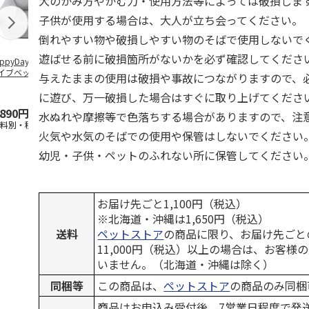
犬のかみ方やかむ力・使用方法等によっては破損しま
子供が使用する場合は、大人が立ち会ってください。
倒れやすい物や破損しやすい物のそばで使用しないで
遊ばせる前に破損箇所がないかを必ず確認してくださ
ppyDays 2wayド
獣医師開発 ニオイ
デオトイレ 飛び散
無添加良品 
イブベッド グレ
をとる砂専用 猫ト
らない消臭・抗菌サ
ムデンタルコ
与えたままの使用は破損や事故につながりますので、
イレ ナチュラルグ
ンド 4L
ぐるぐるボー
レー
…
に遊び、万一破損した場合はすぐに取り上げてくださ
,890円
1,550円
1,320円
470円
水ぬれや摩擦等で色落ちする場合がありますので、注
送料別・税込)
(送料別・税込)
(送料別・税込)
(送料別・税込
火気や水気のそばでの使用や保管はしないでください
幼児・子供・ペットのふれない所に保管してください
お届け先ごと1,100円（税込）
※北海道・沖縄は1,650円（税込）
送料
ペットストア
の商品に限り、お届け先ごと
11,000円（税込）以上の場合は、お客様
いません。（北海道・沖縄は除く）
同梱等
この商品は、
ペットストア
の商品のみ同梱
商品はお申込み受付後、7営業日程度で発