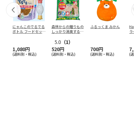
にゃんこのでるでる
森林からの贈りもの
ふるっくま みかん
Ha
ボトル フードセッ
しっかり消臭するひ
ラ
ト
のきの猫砂 7L
ー
5.0
（1）
1,080円
520円
700円
7
(送料別・税込)
(送料別・税込)
(送料別・税込)
(