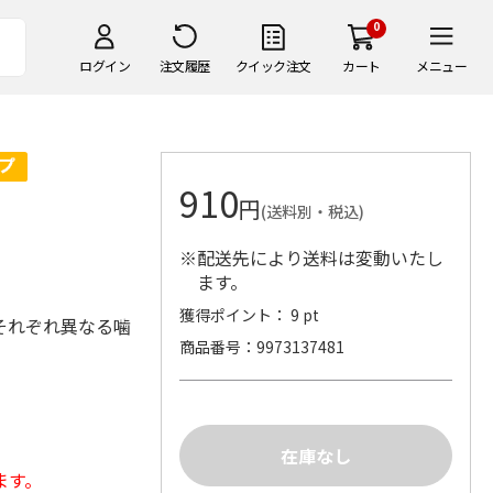
0
ログイン
注文履歴
クイック注文
カート
メニュー
910
円
(送料別・税込)
※配送先により送料は変動いたし
ます。
獲得ポイント： 9 pt
それぞれ異なる噛
商品番号
9973137481
ます。