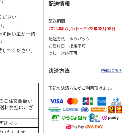
す。
配送情報
ください。
配送期間
い。
カムカ
銀のスプーン パウ
ペット線香 虹のか
鈴虫の経木 3枚入
2024年07月17日～2028年08月08日
ーン
チ 健康に育つ子ね
なた フルーティフ
必ず飼い主が一緒
ン型 S
こ用 まぐろ・かつ
ローラルの香り
配送方法
ゆうパック
おに
…
い。
お届け日
指定不可
120円
590円
100円
意してください。
のし
対応不可
)
(送料別・税込)
(送料別・税込)
(送料別・税込)
。
。
決済方法
詳細はこちら
下記の決済方法がご利用頂けます。
のご注文金額が
の送料負担はござ
可能です。
送いたします。