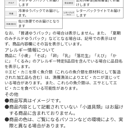
します
けします
冷凍ゆうパックでお届けし
レターパックライトでお届け
ます。
します
佐川急便でのお届けとなり
ます
なお、「普通ゆうパック」の場合は表示しません。また、「夏期
のみチルドゆうパック」などとなる場合は、記号での表示はせ
ず、商品内容欄にその旨を表示しています。
アレルギー情報について
商品に「小麦」「そば」「卵」「乳」「落花生」「えび」「か
に」「くるみ」のアレルギー特定8品目を含んでいる場合に品目名
を表示します。
※エビ・カニを除く魚介類（これらの魚介類を原材料として製造
された加工品も含む）は、漁獲漁法によりエビ・カニが混じって
いる場合があります。 また、これらの魚介類は、エサとしてエ
ビ・カニを食べている可能性があります。
その他
商品写真はイメージです。
商品内容として記載されていない「小道具類」はお届け
する商品に含まれておりません。
商品の色は、ご覧になるパソコンなどの環境により、実
際と異なる場合があります。