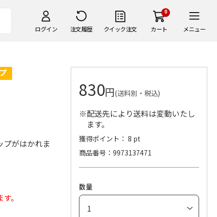
0
ログイン
注文履歴
クイック注文
カート
メニュー
830
円
(送料別・税込)
※配送先により送料は変動いたし
ます。
獲得ポイント： 8 pt
ップがはかれま
商品番号
9973137471
数量
ます。