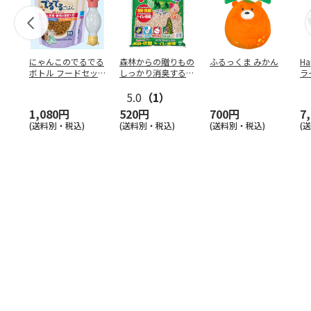
にゃんこのでるでる
森林からの贈りもの
ふるっくま みかん
Ha
ボトル フードセッ
しっかり消臭するひ
ラ
ト
のきの猫砂 7L
ー
5.0
（1）
1,080円
520円
700円
7
(送料別・税込)
(送料別・税込)
(送料別・税込)
(