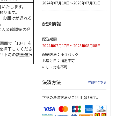
2024年07月10日～2028年07月31日
送いたします。
おります。
、お届けが遅れる
配送情報
。
 パウ
無添加良品 カムカ
ペット線香 虹のか
CIAO 香り立つクラ
つ子ね
ムデンタルコーン
なた フルーティフ
ンキー ちゅ～る和
はご入金確認後の発
・かつ
ぐるぐるボーン型 S
ローラルの香り
えBOX とりささ
…
…
配送期間
470円
590円
380円
画面で「10+」を
2024年07月17日～2028年08月08日
)
(送料別・税込)
(送料別・税込)
(送料別・税込)
を押下してくださ
押下時の数量選択
配送方法
ゆうパック
お届け日
指定不可
のし
対応不可
決済方法
詳細はこちら
下記の決済方法がご利用頂けます。