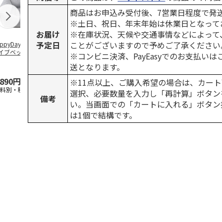
商品はお申込み受付後、7営業日程度で発
※土日、祝日、年末年始は休業日となって
お届け
※在庫状況、天候や交通事情などによって
予定日
ことがございますので予めご了承ください
ppyDays 2wayド
獣医師開発 ニオイ
デオトイレ 飛び散
銀のスプーン
イブベッド グレ
をとる砂専用 猫ト
らない消臭・抗菌サ
チ 健康に育
※コンビニ決済、PayEasyでのお支払い
イレ ナチュラルグ
ンド 4L
こ用 まぐろ
送となります。
レー
おに
…
,890円
1,550円
1,320円
120円
※11点以上、ご購入希望の場合は、カート
送料別・税込)
(送料別・税込)
(送料別・税込)
(送料別・税込
選択、必要数量を入力し「再計算」ボタン
備考
い。当画面での「カートに入れる」ボタン
は1個で結構です。