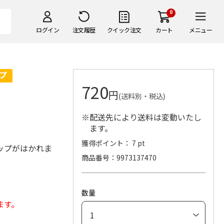
0
ログイン
注文履歴
クイック注文
カート
メニュー
720
円
(送料別・税込)
※配送先により送料は変動いたし
ます。
獲得ポイント： 7 pt
ップがはかれま
商品番号
9973137470
数量
ます。