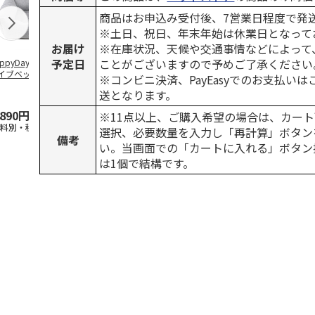
商品はお申込み受付後、7営業日程度で発
※土日、祝日、年末年始は休業日となって
お届け
※在庫状況、天候や交通事情などによって
予定日
ことがございますので予めご了承ください
ppyDays 2wayド
獣医師開発 ニオイ
デオトイレ 飛び散
無添加良品 
イブベッド グレ
をとる砂専用 猫ト
らない消臭・抗菌サ
ムデンタルコ
※コンビニ決済、PayEasyでのお支払い
イレ ナチュラルグ
ンド 4L
ぐるぐるボー
送となります。
レー
…
,890円
1,550円
1,320円
470円
※11点以上、ご購入希望の場合は、カート
送料別・税込)
(送料別・税込)
(送料別・税込)
(送料別・税込
選択、必要数量を入力し「再計算」ボタン
備考
い。当画面での「カートに入れる」ボタン
は1個で結構です。