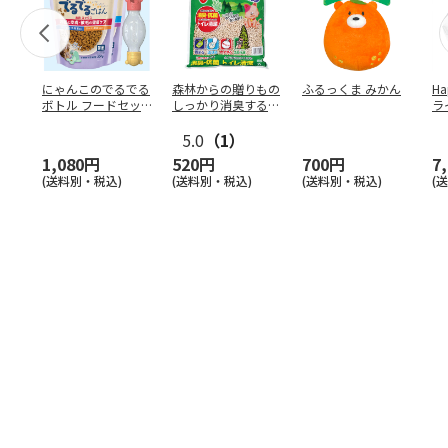
にゃんこのでるでる
森林からの贈りもの
ふるっくま みかん
Ha
ボトル フードセッ
しっかり消臭するひ
ラ
ト
のきの猫砂 7L
ー
5.0
（1）
1,080円
520円
700円
7
(送料別・税込)
(送料別・税込)
(送料別・税込)
(