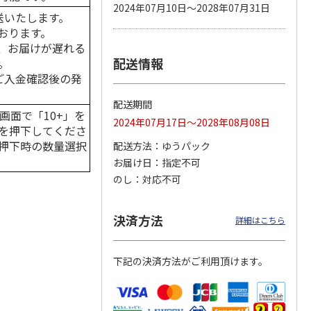
2024年07月10日～2028年07月31日
送いたします。
おります。
、お届けが遅れる
配送情報
。
カムカ
銀のスプーン パウ
ペット線香 虹のか
鈴虫の経木 3枚入
ーン
チ 健康に育つ子ね
なた フルーティフ
はご入金確認後の発
ン型 S
こ用 まぐろ・かつ
ローラルの香り
おに
…
配送期間
120円
590円
100円
画面で「10+」を
2024年07月17日～2028年08月08日
)
(送料別・税込)
(送料別・税込)
(送料別・税込)
を押下してくださ
押下時の数量選択
配送方法
ゆうパック
お届け日
指定不可
のし
対応不可
決済方法
詳細はこちら
下記の決済方法がご利用頂けます。