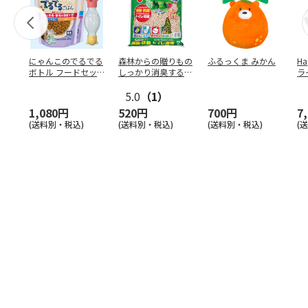
にゃんこのでるでる
森林からの贈りもの
ふるっくま みかん
Ha
ボトル フードセッ
しっかり消臭するひ
ラ
ト
のきの猫砂 7L
ー
5.0
（1）
1,080円
520円
700円
7
(送料別・税込)
(送料別・税込)
(送料別・税込)
(