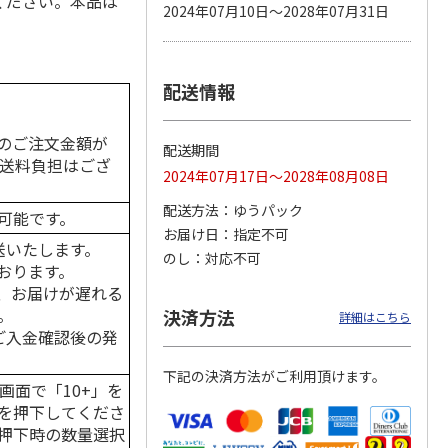
ください。本品は
2024年07月10日～2028年07月31日
配送情報
 パウ
無添加良品 カムカ
ペット線香 虹のか
CIAO 香り立つクラ
つ子ね
ムデンタルコーン
なた フルーティフ
ンキー ちゅ～る和
・かつ
ぐるぐるボーン型 S
ローラルの香り
えBOX とりささ
…
…
のご注文金額が
配送期間
470円
590円
380円
の送料負担はござ
2024年07月17日～2028年08月08日
)
(送料別・税込)
(送料別・税込)
(送料別・税込)
配送方法
ゆうパック
可能です。
お届け日
指定不可
送いたします。
のし
対応不可
おります。
、お届けが遅れる
。
決済方法
詳細はこちら
はご入金確認後の発
下記の決済方法がご利用頂けます。
画面で「10+」を
を押下してくださ
押下時の数量選択