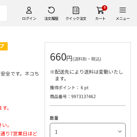
0
ログイン
注文履歴
クイック注文
カート
メニュー
660
円
(送料別・税込)
※配送先により送料は変動いたし
ら安全です。ネコち
ます。
獲得ポイント： 6 pt
商品番号
9973137462
ます。
数量
さい。
常通り7営業日ほど