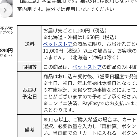
【諸注意】本品は猫用です。猫以外には使用しないで
室内用です。屋外では使用しないでください。
ppyDays 2wayド
獣医師開発 ニオイ
デオトイレ 飛び散
銀のスプーン
お届け先ごと1,100円（税込）
イブベッド グレ
をとる砂専用 猫ト
らない消臭・抗菌サ
チ 健康に育
※北海道・沖縄は1,650円（税込）
イレ ナチュラルグ
ンド 4L
こ用 まぐろ
レー
おに
…
送料
ペットストア
の商品に限り、お届け先ごと
,890円
1,550円
1,320円
120円
11,000円（税込）以上の場合は、お客様
送料別・税込)
(送料別・税込)
(送料別・税込)
(送料別・税込
いません。（北海道・沖縄は除く）
同梱等
この商品は、
ペットストア
の商品のみ同梱
商品はお申込み受付後、7営業日程度で発
※土日、祝日、年末年始は休業日となって
お届け
※在庫状況、天候や交通事情などによって
予定日
ことがございますので予めご了承ください
※コンビニ決済、PayEasyでのお支払い
送となります。
※11点以上、ご購入希望の場合は、カート
選択、必要数量を入力し「再計算」ボタン
備考
い。当画面での「カートに入れる」ボタン