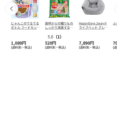
にゃんこのでるでる
森林からの贈りもの
HappyDays 2wayド
ふ
ボトル フードセッ
しっかり消臭するひ
ライブベッド グレ
ト
のきの猫砂 7L
ー
5.0
（1）
1,080円
520円
7,890円
7
(送料別・税込)
(送料別・税込)
(送料別・税込)
(