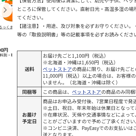
【保管方法】使用後は清潔にして、幼児や子供、ペッ
ところに保管してください。直射日光・高温多湿の場
てください。
【諸注意】・用途、及び対象を必ずお守りください。
るっくま みかん
デオトイレ 飛び散
獣医師開発 ニオイ
無添加良品 
らない消臭・抗菌サ
をとる砂専用 猫ト
ムデンタルコ
等の「取扱説明書」等の記載事項を必ずお読みくださ
ンド 4L
イレ ナチュラルグ
ぐるぐるボー
レー
…
00円
1,320円
1,550円
470円
お届け先ごと1,100円（税込）
送料別・税込)
(送料別・税込)
(送料別・税込)
(送料別・税込
※北海道・沖縄は1,650円（税込）
送料
ペットストア
の商品に限り、お届け先ごと
11,000円（税込）以上の場合は、お客様
いません。（北海道・沖縄は除く）
同梱等
この商品は、
ペットストア
の商品のみ同梱
商品はお申込み受付後、7営業日程度で発
※土日、祝日、年末年始は休業日となって
お届け
※在庫状況、天候や交通事情などによって
予定日
ことがございますので予めご了承ください
※コンビニ決済、PayEasyでのお支払い
送となります。