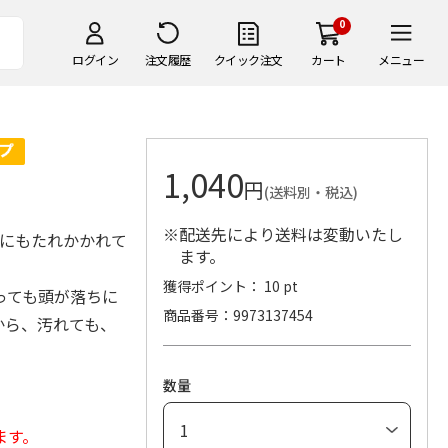
0
ログイン
注文履歴
クイック注文
カート
メニュー
1,040
円
(送料別・税込)
※配送先により送料は変動いたし
様にもたれかかれて
ます。
獲得ポイント： 10 pt
っても頭が落ちに
商品番号
9973137454
から、汚れても、
数量
ます。