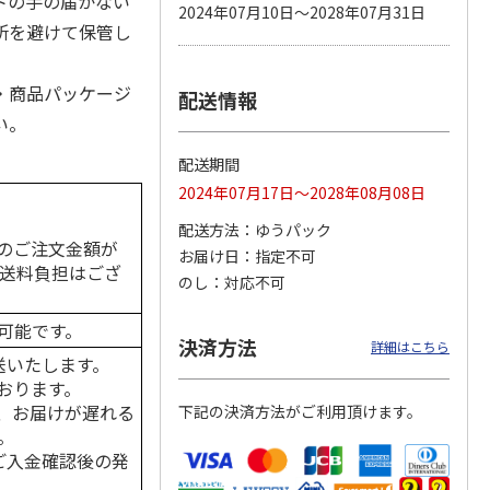
トの手の届かない
2024年07月10日～2028年07月31日
所を避けて保管し
・商品パッケージ
配送情報
カムカ
銀のスプーン パウ
ペット線香 虹のか
CIAO 香り立つクラ
ーン
チ 健康に育つ子ね
なた フルーティフ
ンキー ちゅ～る和
い。
ン型 S
こ用 まぐろ・かつ
ローラルの香り
えBOX とりささ
…
おに
…
配送期間
120円
590円
380円
2024年07月17日～2028年08月08日
)
(送料別・税込)
(送料別・税込)
(送料別・税込)
配送方法
ゆうパック
のご注文金額が
お届け日
指定不可
の送料負担はござ
のし
対応不可
可能です。
決済方法
詳細はこちら
送いたします。
おります。
、お届けが遅れる
下記の決済方法がご利用頂けます。
。
はご入金確認後の発