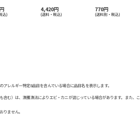
0円
4,420円
770円
税込)
(送料・税込)
(送料別・税込)
のアレルギー特定8品目を含んでいる場合に品目名を表示します。
も含む）は、漁獲漁法によりエビ・カニが混じっている場合があります。また、こ
おりません。