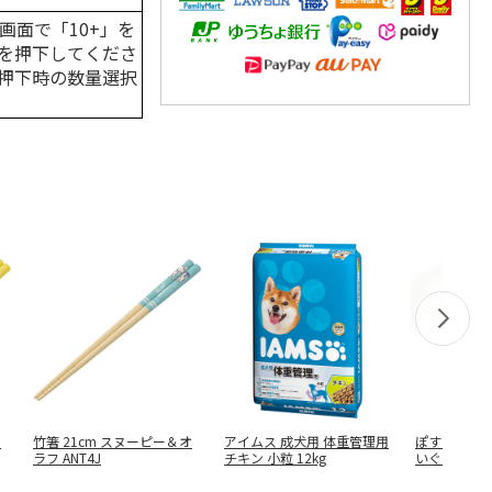
画面で「10+」を
を押下してくださ
押下時の数量選択
ウ
竹箸 21cm スヌーピー＆オ
アイムス 成犬用 体重管理用
ぽすみるく
ラフ ANT4J
チキン 小粒 12kg
いぐるみ