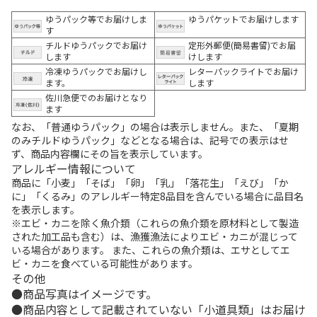
ゆうパック等でお届けしま
ゆうパケットでお届けします
す
チルドゆうパックでお届け
定形外郵便(簡易書留)でお届
します
けします
冷凍ゆうパックでお届けし
レターパックライトでお届け
ます。
します
佐川急便でのお届けとなり
ます
なお、「普通ゆうパック」の場合は表示しません。また、「夏期
のみチルドゆうパック」などとなる場合は、記号での表示はせ
ず、商品内容欄にその旨を表示しています。
アレルギー情報について
商品に「小麦」「そば」「卵」「乳」「落花生」「えび」「か
に」「くるみ」のアレルギー特定8品目を含んでいる場合に品目名
を表示します。
※エビ・カニを除く魚介類（これらの魚介類を原材料として製造
された加工品も含む）は、漁獲漁法によりエビ・カニが混じって
いる場合があります。 また、これらの魚介類は、エサとしてエ
ビ・カニを食べている可能性があります。
その他
商品写真はイメージです。
商品内容として記載されていない「小道具類」はお届け