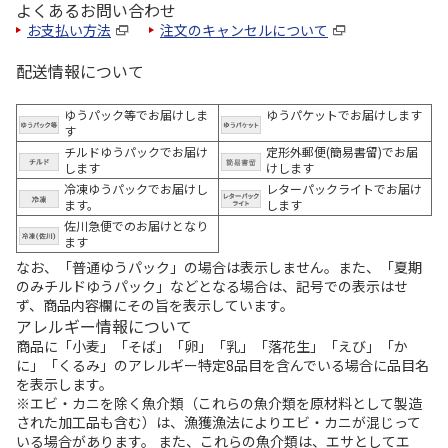
よくあるお問い合わせ
お支払い方法
注文のキャンセルについて
配送情報について
ゆうパック等でお届けしま
ゆうパケットでお届けします
す
チルドゆうパックでお届け
定形外郵便(簡易書留)でお届
します
けします
冷凍ゆうパックでお届けし
レターパックライトでお届け
ます。
します
佐川急便でのお届けとなり
ます
なお、「普通ゆうパック」の場合は表示しません。また、「夏期
のみチルドゆうパック」などとなる場合は、記号での表示はせ
ず、商品内容欄にその旨を表示しています。
アレルギー情報について
商品に「小麦」「そば」「卵」「乳」「落花生」「えび」「か
に」「くるみ」のアレルギー特定8品目を含んでいる場合に品目名
を表示します。
※エビ・カニを除く魚介類（これらの魚介類を原材料として製造
された加工品も含む）は、漁獲漁法によりエビ・カニが混じって
いる場合があります。 また、これらの魚介類は、エサとしてエ