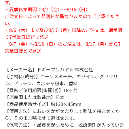
す。
・夏季休業期間：8/7（金）～8/16（日）
ご注文日によって発送日が異なりますのでご了承くださ
い。
・8/6（木）まで及び8/17（月）以降のご注文は、通常通
り7営業日ほどで発送
・8/7（金）～8/16（日）のご注文は、8/17（月）から7
営業日ほどで発送
【メーカー名】ドギーマンハヤシ 株式会社
【原材料(成分)】コーンスターチ、カゼイン、グリセリ
ン、ゼラチン、カボチャ粉末、香料
【賞味／使用期限(未開封)】18ヶ月
【原産国または製造地】日本
【商品使用時サイズ】約120×45mm
【使用方法】においをかがせたりして興味を持たせてか
ら、そのまま噛ませて遊ばせます。
【保管方法】・品質を保つために、脱酸素剤が入っていま