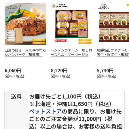
山形の極み 米沢牛やわら
トンデンファーム 燻しロ
飛騨高山ファクトリ
かハンバーグ【慶事用】
ースハム・ソーセージセッ
阪牛・近江牛・飛騨
ト【慶事用】
み食べくらべ ハン
詰合せＢ【慶事用】
6,060円
8,220円
5,730円
(送料・税込)
(送料・税込)
(送料・税込)
送料
お届け先ごと1,100円（税込）
※北海道・沖縄は1,650円（税込）
ペットストア
の商品に限り、お届け先
ごとのご注文金額が11,000円（税
込）以上の場合は、お客様の送料負担