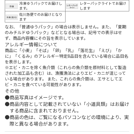
冷凍ゆうパックでお届けし
レターパックライトでお届け
ます。
します
佐川急便でのお届けとなり
ます
なお、「普通ゆうパック」の場合は表示しません。また、「夏期
のみチルドゆうパック」などとなる場合は、記号での表示はせ
ず、商品内容欄にその旨を表示しています。
アレルギー情報について
商品に「小麦」「そば」「卵」「乳」「落花生」「えび」「か
に」「くるみ」のアレルギー特定8品目を含んでいる場合に品目名
を表示します。
※エビ・カニを除く魚介類（これらの魚介類を原材料として製造
された加工品も含む）は、漁獲漁法によりエビ・カニが混じって
いる場合があります。 また、これらの魚介類は、エサとしてエ
ビ・カニを食べている可能性があります。
その他
商品写真はイメージです。
商品内容として記載されていない「小道具類」はお届け
する商品に含まれておりません。
商品の色は、ご覧になるパソコンなどの環境により、実
際と異なる場合があります。