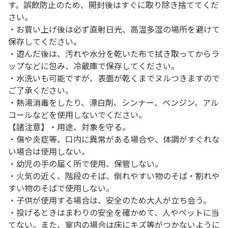
す。誤飲防止のため、開封後はすぐに取り除き捨ててくだ
さい。
・お買い上げ後は必ず直射日光、高温多湿の場所を避けて
保存してください。
・遊んだ後は、汚れや水分を乾いた布で拭き取ってからラ
ップなどに包み、冷蔵庫で保存してください。
・水洗いも可能ですが、表面が乾くまでヌルつきますので
ご了承ください。
・熱湯消毒をしたり、漂白剤、シンナー、ベンジン、アル
コールなどを使用しないでください。
【諸注意】・用途、対象を守る。
・傷や炎症等、口内に異常がある場合や、体調がすぐれな
い場合は使用しない。
・幼児の手の届く所で使用、保管しない。
・火気の近く、階段のそば、倒れやすい物のそば・割れや
すい物のそばで使用しない。
・子供が使用する場合は、安全のため大人が立ち会う。
・投げるときはまわりの安全を確かめて、人やペットに当
てない。また、室内の場合は床にキズ等がつかないように