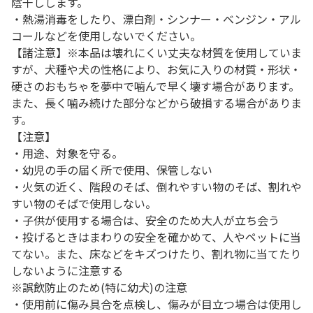
陰干しします。
・熱湯消毒をしたり、漂白剤・シンナー・ベンジン・アル
コールなどを使用しないでください。
【諸注意】※本品は壊れにくい丈夫な材質を使用していま
すが、犬種や犬の性格により、お気に入りの材質・形状・
硬さのおもちゃを夢中で噛んで早く壊す場合があります。
また、長く噛み続けた部分などから破損する場合がありま
す。
【注意】
・用途、対象を守る。
・幼児の手の届く所で使用、保管しない
・火気の近く、階段のそば、倒れやすい物のそば、割れや
すい物のそばで使用しない。
・子供が使用する場合は、安全のため大人が立ち会う
・投げるときはまわりの安全を確かめて、人やペットに当
てない。また、床などをキズつけたり、割れ物に当てたり
しないように注意する
※誤飲防止のため(特に幼犬)の注意
・使用前に傷み具合を点検し、傷みが目立つ場合は使用し