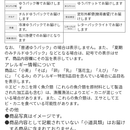
ゆうパック等でお届けしま
ゆうパケットでお届けします
す
チルドゆうパックでお届け
定形外郵便(簡易書留)でお届
します
けします
冷凍ゆうパックでお届けし
レターパックライトでお届け
ます。
します
佐川急便でのお届けとなり
ます
なお、「普通ゆうパック」の場合は表示しません。また、「夏期
のみチルドゆうパック」などとなる場合は、記号での表示はせ
ず、商品内容欄にその旨を表示しています。
アレルギー情報について
商品に「小麦」「そば」「卵」「乳」「落花生」「えび」「か
に」「くるみ」のアレルギー特定8品目を含んでいる場合に品目名
を表示します。
※エビ・カニを除く魚介類（これらの魚介類を原材料として製造
された加工品も含む）は、漁獲漁法によりエビ・カニが混じって
いる場合があります。 また、これらの魚介類は、エサとしてエ
ビ・カニを食べている可能性があります。
その他
商品写真はイメージです。
商品内容として記載されていない「小道具類」はお届け
する商品に含まれておりません。