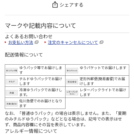
シェアする
マークや記載内容について
よくあるお問い合わせ
お支払い方法
注文のキャンセルについて
配送情報について
ゆうパック等でお届けしま
ゆうパケットでお届けします
す
チルドゆうパックでお届け
定形外郵便(簡易書留)でお届
します
けします
冷凍ゆうパックでお届けし
レターパックライトでお届け
ます。
します
佐川急便でのお届けとなり
ます
なお、「普通ゆうパック」の場合は表示しません。また、「夏期
のみチルドゆうパック」などとなる場合は、記号での表示はせ
ず、商品内容欄にその旨を表示しています。
アレルギー情報について