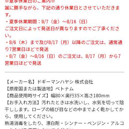
※夏季休業日のご案内※
誠に勝手ながら、下記の通り休業日とさせていただきま
す。
・夏季休業期間：8/7（金）～8/16（日）
ご注文日によって発送日が異なりますのでご了承くださ
い。
・8/6（木）まで及び8/17（月）以降のご注文は、通常通
り7営業日ほどで発送
・8/7（金）～8/16（日）のご注文は、8/17（月）から7
営業日ほどで発送
【メーカー名】ドギーマンハヤシ 株式会社
【原産国または製造地】ベトナム
【商品使用時サイズ】幅80×奥行35×高さ180mm
【お手入れ方法】汚れたときは水洗いし、水気を切って陰
干しします。ロープの結び目などの中までよく乾かしてか
ら、使用してください。
熱湯消毒をしたり、漂白剤・シンナー・ベンジン・アルコ