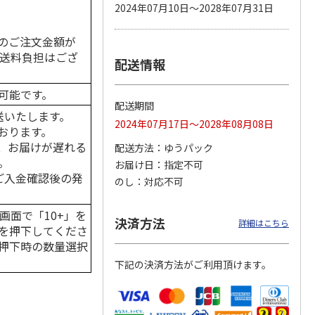
2024年07月10日～2028年07月31日
のご注文金額が
の送料負担はござ
配送情報
 パウ
無添加良品 カムカ
ペット線香 虹のか
CIAO 香り立つクラ
つ子ね
ムデンタルコーン
なた フルーティフ
ンキー ちゅ～る和
・かつ
ぐるぐるボーン型 S
ローラルの香り
えBOX とりささ
…
可能です。
…
配送期間
470円
590円
380円
送いたします。
2024年07月17日～2028年08月08日
)
(送料別・税込)
(送料別・税込)
(送料別・税込)
おります。
、お届けが遅れる
配送方法
ゆうパック
。
お届け日
指定不可
はご入金確認後の発
のし
対応不可
画面で「10+」を
決済方法
詳細はこちら
を押下してくださ
押下時の数量選択
下記の決済方法がご利用頂けます。