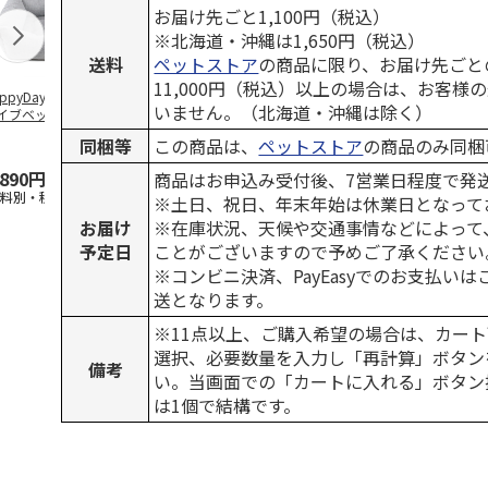
お届け先ごと1,100円（税込）
※北海道・沖縄は1,650円（税込）
送料
ペットストア
の商品に限り、お届け先ごと
11,000円（税込）以上の場合は、お客様
ppyDays 2wayド
獣医師開発 ニオイ
デオトイレ 飛び散
銀のスプーン
いません。（北海道・沖縄は除く）
イブベッド グレ
をとる砂専用 猫ト
らない消臭・抗菌サ
チ 健康に育
イレ ナチュラルグ
ンド 4L
こ用 まぐろ
同梱等
この商品は、
ペットストア
の商品のみ同梱
レー
おに
…
,890円
1,550円
1,320円
120円
商品はお申込み受付後、7営業日程度で発
送料別・税込)
(送料別・税込)
(送料別・税込)
(送料別・税込
※土日、祝日、年末年始は休業日となって
お届け
※在庫状況、天候や交通事情などによって
予定日
ことがございますので予めご了承ください
※コンビニ決済、PayEasyでのお支払い
送となります。
※11点以上、ご購入希望の場合は、カート
選択、必要数量を入力し「再計算」ボタン
備考
い。当画面での「カートに入れる」ボタン
は1個で結構です。