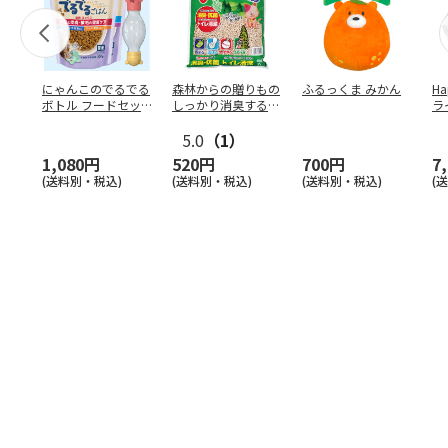
にゃんこのでるでる
森林からの贈りもの
ふるっくま みかん
Ha
ボトル フードセッ
しっかり消臭するひ
ラ
ト
のきの猫砂 7L
ー
5.0
（1）
1,080円
520円
700円
7
(送料別・税込)
(送料別・税込)
(送料別・税込)
(