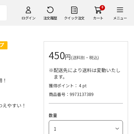
0
ログイン
注文履歴
クイック注文
カート
メニュー
450
円
(送料別・税込)
※配送先により送料は変動いたし
ます。
用！
獲得ポイント： 4 pt
商品番号
9973137389
わえやすい！
数量