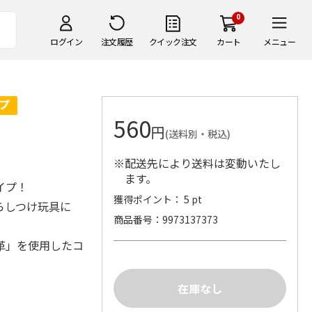
0
ログイン
注文履歴
クイック注文
カート
メニュー
560
円
(送料別・税込)
※配送先により送料は変動いたし
ます。
イプ！
獲得ポイント： 5 pt
らしつけ玩具に
商品番号
9973137373
革」を使用したコ