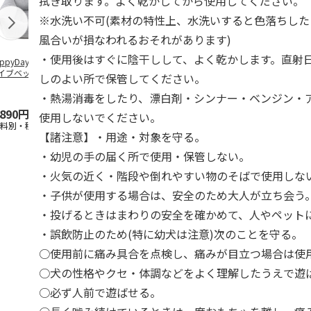
拭き取ります。よく乾かしてから使用してください。
※水洗い不可(素材の特性上、水洗いすると色落ちし
風合いが損なわれるおそれがあります)
・使用後はすぐに陰干しして、よく乾かします。直射
ppyDays 2wayド
獣医師開発 ニオイ
デオトイレ 飛び散
銀のスプーン
イブベッド グレ
をとる砂専用 猫ト
らない消臭・抗菌サ
チ 健康に育
しのよい所で保管してください。
イレ ナチュラルグ
ンド 4L
こ用 まぐろ
レー
おに
…
・熱湯消毒をしたり、漂白剤・シンナー・ベンジン・
,890円
1,550円
1,320円
120円
使用しないでください。
送料別・税込)
(送料別・税込)
(送料別・税込)
(送料別・税込
【諸注意】・用途・対象を守る。
・幼児の手の届く所で使用・保管しない。
・火気の近く・階段や倒れやすい物のそばで使用しな
・子供が使用する場合は、安全のため大人が立ち会う
・投げるときはまわりの安全を確かめて、人やペット
・誤飲防止のため(特に幼犬は注意)次のことを守る。
○使用前に痛み具合を点検し、痛みが目立つ場合は使
○犬の性格やクセ・体調などをよく理解したうえで遊
○必ず人前で遊ばせる。