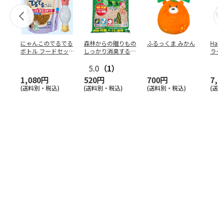
にゃんこのでるでる
森林からの贈りもの
ふるっくま みかん
Ha
ボトル フードセッ
しっかり消臭するひ
ラ
ト
のきの猫砂 7L
ー
5.0
（1）
1,080円
520円
700円
7
(送料別・税込)
(送料別・税込)
(送料別・税込)
(