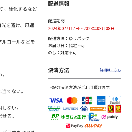
配送情報
たり、硬化するなど
配送期間
日光を避け、風通
 パウ
無添加良品 カムカ
ペット線香 虹のか
CIAO 香り立つクラ
2024年07月17日～2028年08月08日
つ子ね
ムデンタルコーン
なた フルーティフ
ンキー ちゅ～る和
・かつ
ぐるぐるボーン型 S
ローラルの香り
えBOX とりささ
…
配送方法
ゆうパック
…
アルコールなどを
お届け日
指定不可
470円
590円
380円
のし
対応不可
)
(送料別・税込)
(送料別・税込)
(送料別・税込)
決済方法
詳細はこちら
い。
。
下記の決済方法がご利用頂けます。
に当てない。
用しない。
ばせる。