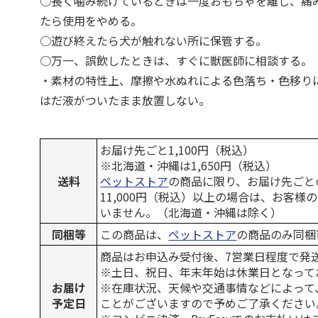
○長く噛み続けているときは一度おもちゃを離し、痛
たら使用をやめる。
○遊び終えたら犬が触れない所に保管する。
○万一、誤飲したときは、すぐに獣医師に相談する。
・素材の特性上、摩擦や水ぬれによる色落ち・色移り
はだ液がついたまま放置しない。
お届け先ごと1,100円（税込）
※北海道・沖縄は1,650円（税込）
送料
ペットストア
の商品に限り、お届け先ごと
11,000円（税込）以上の場合は、お客様
いません。（北海道・沖縄は除く）
同梱等
この商品は、
ペットストア
の商品のみ同梱
商品はお申込み受付後、7営業日程度で発
※土日、祝日、年末年始は休業日となって
お届け
※在庫状況、天候や交通事情などによって
予定日
ことがございますので予めご了承ください