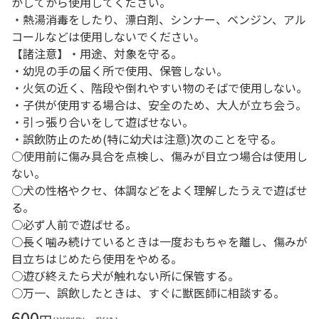
かしてから使用してください。
・熱湯消毒をしたり、漂白剤、シンナー、ベンジン、アル
コールなどは使用しないでください。
【諸注意】・用途、対象を守る。
・幼児の手の届く所で使用、保管しない。
・火気の近く、階段や倒れやすい物のそばで使用しない。
・子供が使用する場合は、安全のため、大人が立ち会う。
・引っ張り合いをして遊ばせない。
・誤飲防止のため(特に幼犬は注意)次のことを守る。
○使用前に傷み具合を点検し、傷みが目立つ場合は使用し
ない。
○犬の性格やクセ、体調などをよく理解したうえで遊ばせ
る。
○必ず人前で遊ばせる。
○長く噛み続けているときは一度おもちゃを離し、傷みが
目立ちはじめたら使用をやめる。
○遊び終えたら犬が触れない所に保管する。
○万一、誤飲したときは、すぐに獣医師に相談する。
600