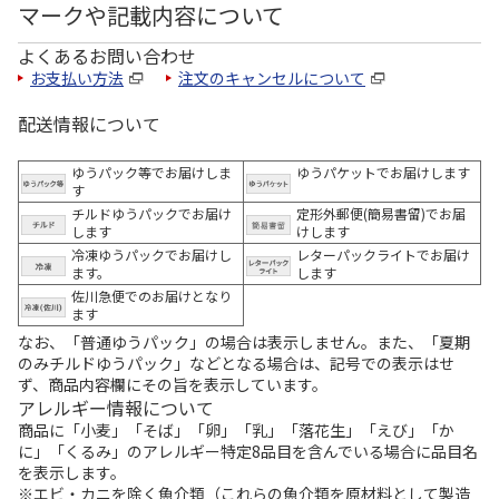
マークや記載内容について
よくあるお問い合わせ
お支払い方法
注文のキャンセルについて
配送情報について
ゆうパック等でお届けしま
ゆうパケットでお届けします
す
チルドゆうパックでお届け
定形外郵便(簡易書留)でお届
します
けします
冷凍ゆうパックでお届けし
レターパックライトでお届け
ます。
します
佐川急便でのお届けとなり
ます
なお、「普通ゆうパック」の場合は表示しません。また、「夏期
のみチルドゆうパック」などとなる場合は、記号での表示はせ
ず、商品内容欄にその旨を表示しています。
アレルギー情報について
商品に「小麦」「そば」「卵」「乳」「落花生」「えび」「か
に」「くるみ」のアレルギー特定8品目を含んでいる場合に品目名
を表示します。
※エビ・カニを除く魚介類（これらの魚介類を原材料として製造