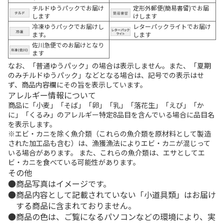
チルドゆうパックでお届け
定形外郵便(簡易書留)でお届
します
けします
冷凍ゆうパックでお届けし
レターパックライトでお届け
ます。
します
佐川急便でのお届けとなり
ます
なお、「普通ゆうパック」の場合は表示しません。また、「夏期
のみチルドゆうパック」などとなる場合は、記号での表示はせ
ず、商品内容欄にその旨を表示しています。
アレルギー情報について
商品に「小麦」「そば」「卵」「乳」「落花生」「えび」「か
に」「くるみ」のアレルギー特定8品目を含んでいる場合に品目名
を表示します。
※エビ・カニを除く魚介類（これらの魚介類を原材料として製造
された加工品も含む）は、漁獲漁法によりエビ・カニが混じって
いる場合があります。 また、これらの魚介類は、エサとしてエ
ビ・カニを食べている可能性があります。
その他
商品写真はイメージです。
商品内容として記載されていない「小道具類」はお届け
する商品に含まれておりません。
商品の色は、ご覧になるパソコンなどの環境により、実