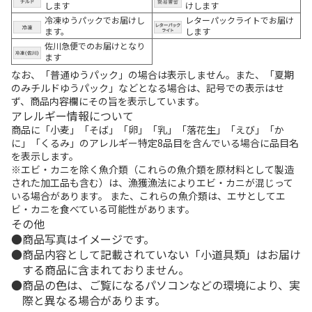
します
けします
冷凍ゆうパックでお届けし
レターパックライトでお届け
ます。
します
佐川急便でのお届けとなり
ます
なお、「普通ゆうパック」の場合は表示しません。また、「夏期
のみチルドゆうパック」などとなる場合は、記号での表示はせ
ず、商品内容欄にその旨を表示しています。
アレルギー情報について
商品に「小麦」「そば」「卵」「乳」「落花生」「えび」「か
に」「くるみ」のアレルギー特定8品目を含んでいる場合に品目名
を表示します。
※エビ・カニを除く魚介類（これらの魚介類を原材料として製造
された加工品も含む）は、漁獲漁法によりエビ・カニが混じって
いる場合があります。 また、これらの魚介類は、エサとしてエ
ビ・カニを食べている可能性があります。
その他
商品写真はイメージです。
商品内容として記載されていない「小道具類」はお届け
する商品に含まれておりません。
商品の色は、ご覧になるパソコンなどの環境により、実
際と異なる場合があります。