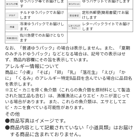
ゆうパック等でお届けしま
ゆうパケットでお届けします
す
チルドゆうパックでお届け
定形外郵便(簡易書留)でお届
します
けします
冷凍ゆうパックでお届けし
レターパックライトでお届け
ます。
します
佐川急便でのお届けとなり
ます
なお、「普通ゆうパック」の場合は表示しません。また、「夏期
のみチルドゆうパック」などとなる場合は、記号での表示はせ
ず、商品内容欄にその旨を表示しています。
アレルギー情報について
商品に「小麦」「そば」「卵」「乳」「落花生」「えび」「か
に」「くるみ」のアレルギー特定8品目を含んでいる場合に品目名
を表示します。
※エビ・カニを除く魚介類（これらの魚介類を原材料として製造
された加工品も含む）は、漁獲漁法によりエビ・カニが混じって
いる場合があります。 また、これらの魚介類は、エサとしてエ
ビ・カニを食べている可能性があります。
その他
商品写真はイメージです。
商品内容として記載されていない「小道具類」はお届け
する商品に含まれておりません。