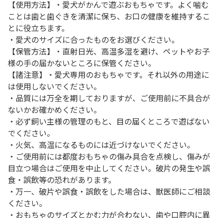
【使用方法】・愛犬がかんで遊ぶおもちゃです。よく噛む
ことは歯と歯ぐきを清潔に保ち、お口の健康を維持するこ
とに役立ちます。
・愛犬のサイズに合ったものをお選びください。
【保管方法】・直射日光、高温多湿を避け、ペットやお子
様の手の届かないところに保管ください。
【諸注意】・愛犬専用のおもちゃです。それ以外の用途に
は使用しないでください。
・品質には万全を期しておりますが、ご使用前に不具合が
ないかお確かめください。
・必ず飼い主様の管理のもと、目の届くところで遊ばない
でください。
・火気、高温になるものには近づけないでください。
・ご使用前には都度おもちゃの傷み具合を点検し、傷みが
目立つ場合はご使用を中止してください。破片の発生や誤
食・誤飲等の恐れがあります。
・万一、破片や誤食・誤飲をした場合は、獣医師にご相談
ください。
・おもちゃのサイズとかむ力が合わない、歯や口腔内に異