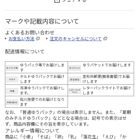
マークや記載内容について
よくあるお問い合わせ
お支払い方法
注文のキャンセルについて
配送情報について
ゆうパック等でお届けしま
ゆうパケットでお届けします
す
チルドゆうパックでお届け
定形外郵便(簡易書留)でお届
します
けします
冷凍ゆうパックでお届けし
レターパックライトでお届け
ます。
します
佐川急便でのお届けとなり
ます
なお、「普通ゆうパック」の場合は表示しません。また、「夏期
のみチルドゆうパック」などとなる場合は、記号での表示はせ
ず、商品内容欄にその旨を表示しています。
アレルギー情報について
商品に「小麦」「そば」「卵」「乳」「落花生」「えび」「か