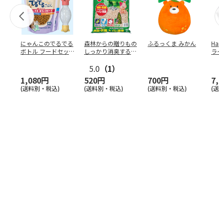
にゃんこのでるでる
森林からの贈りもの
ふるっくま みかん
Ha
ボトル フードセッ
しっかり消臭するひ
ラ
ト
のきの猫砂 7L
ー
5.0
（1）
1,080円
520円
700円
7
(送料別・税込)
(送料別・税込)
(送料別・税込)
(