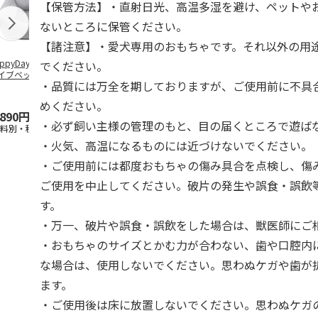
【保管方法】・直射日光、高温多湿を避け、ペットや
ないところに保管ください。
【諸注意】・愛犬専用のおもちゃです。それ以外の用
ppyDays 2wayド
獣医師開発 ニオイ
デオトイレ 飛び散
無添加良品 
でください。
イブベッド グレ
をとる砂専用 猫ト
らない消臭・抗菌サ
ムデンタルコ
・品質には万全を期しておりますが、ご使用前に不具
イレ ナチュラルグ
ンド 4L
ぐるぐるボー
レー
…
めください。
,890円
1,550円
1,320円
470円
・必ず飼い主様の管理のもと、目の届くところで遊ば
送料別・税込)
(送料別・税込)
(送料別・税込)
(送料別・税込
・火気、高温になるものには近づけないでください。
・ご使用前には都度おもちゃの傷み具合を点検し、傷
ご使用を中止してください。破片の発生や誤食・誤飲
す。
・万一、破片や誤食・誤飲をした場合は、獣医師にご
・おもちゃのサイズとかむ力が合わない、歯や口腔内
な場合は、使用しないでください。思わぬケガや歯が
ます。
・ご使用後は床に放置しないでください。思わぬケガ