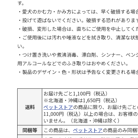
す。
・愛犬のかむ力・かみ方によっては、早く破損する場
・投げて遊ばないでください。破損する恐れがありま
・破損、変形した場合は、直ちにご使用を中止してく
・ご使用後には汚れや唾液などを拭き取り、清潔な状
い。
・つけ置き洗いや煮沸消毒、漂白剤、シンナー、ベン
用アルコールなどでのふき取りはおやめください。
・製品のデザイン・色・形状は予告なく変更される場
お届け先ごと1,100円（税込）
※北海道・沖縄は1,650円（税込）
送料
ペットストア
の商品に限り、お届け先ごと
11,000円（税込）以上の場合は、お客様
いません。（北海道・沖縄は除く）
同梱等
この商品は、
ペットストア
の商品のみ同梱