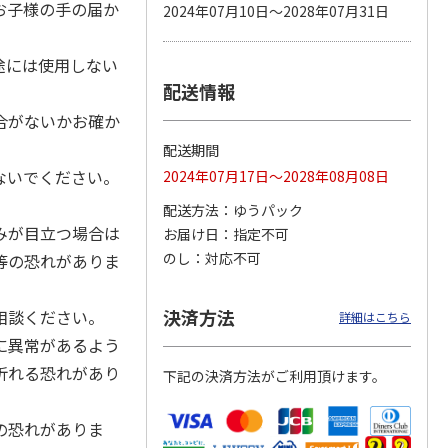
お子様の手の届か
2024年07月10日～2028年07月31日
途には使用しない
配送情報
カムカ
銀のスプーン パウ
ペット線香 虹のか
CIAO 香り立つクラ
ーン
チ 健康に育つ子ね
なた フルーティフ
ンキー ちゅ～る和
合がないかお確か
ン型 S
こ用 まぐろ・かつ
ローラルの香り
えBOX とりささ
…
おに
…
配送期間
120円
590円
380円
ないでください。
2024年07月17日～2028年08月08日
)
(送料別・税込)
(送料別・税込)
(送料別・税込)
配送方法
ゆうパック
みが目立つ場合は
お届け日
指定不可
のし
対応不可
等の恐れがありま
決済方法
相談ください。
詳細はこちら
に異常があるよう
折れる恐れがあり
下記の決済方法がご利用頂けます。
の恐れがありま