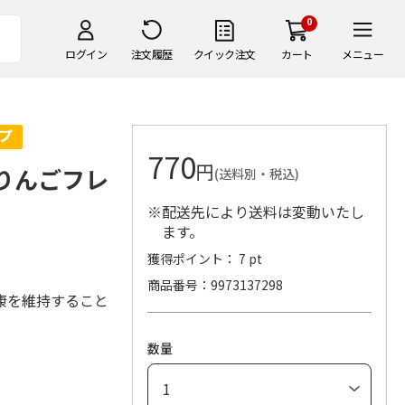
0
ログイン
注文履歴
クイック注文
カート
メニュー
770
円
青りんごフレ
(送料別・税込)
※配送先により送料は変動いたし
ます。
獲得ポイント： 7 pt
商品番号
9973137298
康を維持すること
数量