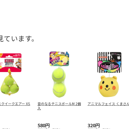
見ています。
クイークエアー XS
音のなるテニスボールM 2個
アニマルフェイス くまさ
入
580円
320円