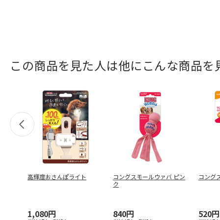
この商品を見た人は他にこんな商品を
高輝度おさんぽライト
コングスモールウァバ ピン
コングス
ク
1,080円
840円
520円