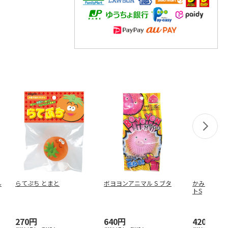
ん
らてぷち とまと
ボヨヨンアニマル S ブタ
かみかみボー
トS
270円
640円
420円