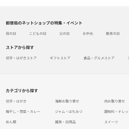
郵便局のネットショップの特集・イベント
母の日
こどもの日
父の日
お中元
敬老の日
ストアから探す
切手・はがきストア
ギフトストア
食品・グルメストア
カテゴリから探す
切手・はがき
海鮮お取り寄せ
肉お取り寄せ
梅干し・惣菜・カレー
ジャム・はちみつ
調味料・ドレッ
めん類
雑貨・日用品
スイーツ