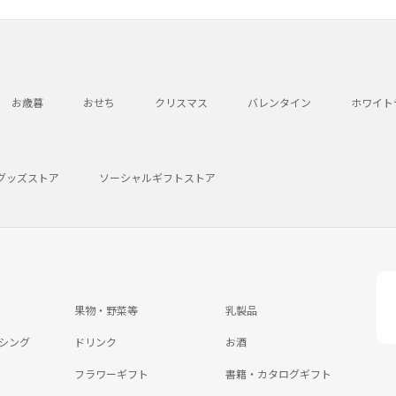
お歳暮
おせち
クリスマス
バレンタイン
ホワイト
グッズストア
ソーシャルギフトストア
果物・野菜等
乳製品
シング
ドリンク
お酒
フラワーギフト
書籍・カタログギフト