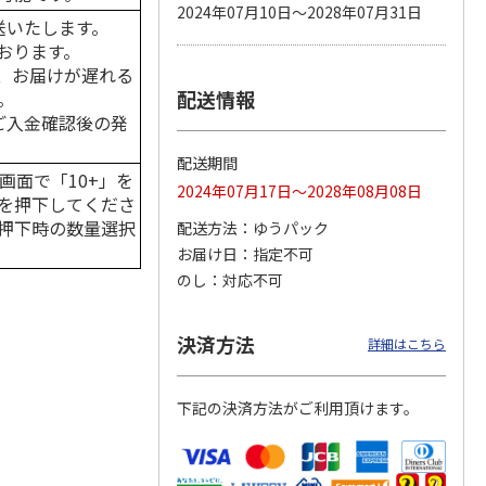
2024年07月10日～2028年07月31日
送いたします。
おります。
、お届けが遅れる
配送情報
。
カムカ
銀のスプーン パウ
ペット線香 虹のか
CIAO 香り立つクラ
ーン
チ 健康に育つ子ね
なた フルーティフ
ンキー ちゅ～る和
はご入金確認後の発
ン型 S
こ用 まぐろ・かつ
ローラルの香り
えBOX とりささ
…
おに
…
配送期間
120円
590円
380円
画面で「10+」を
2024年07月17日～2028年08月08日
)
(送料別・税込)
(送料別・税込)
(送料別・税込)
を押下してくださ
押下時の数量選択
配送方法
ゆうパック
お届け日
指定不可
のし
対応不可
決済方法
詳細はこちら
下記の決済方法がご利用頂けます。