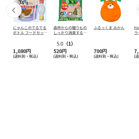
にゃんこのでるでる
森林からの贈りもの
ふるっくま みかん
Ha
ボトル フードセッ
しっかり消臭するひ
ラ
ト
のきの猫砂 7L
ー
5.0
（1）
1,080円
520円
700円
7
(送料別・税込)
(送料別・税込)
(送料別・税込)
(