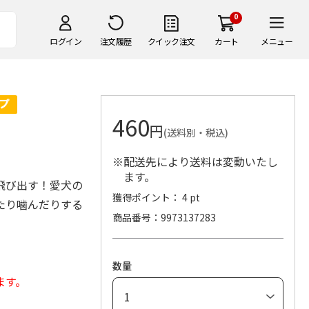
0
ログイン
注文履歴
クイック注文
カート
メニュー
460
円
(送料別・税込)
※配送先により送料は変動いたし
ます。
飛び出す！愛犬の
獲得ポイント： 4 pt
たり噛んだりする
商品番号
9973137283
数量
ます。