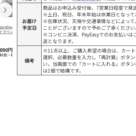
商品はお申込み受付後、7営業日程度で発
※土日、祝日、年末年始は休業日となって
お届け
※在庫状況、天候や交通事情などによって
予定日
ことがございますので予めご了承ください
ppyDays 2wayド
獣医師開発 ニオイ
デオトイレ 飛び散
無添加良品 
イブベッド グレ
をとる砂専用 猫ト
らない消臭・抗菌サ
ムデンタルコ
※コンビニ決済、PayEasyでのお支払い
イレ ナチュラルグ
ンド 4L
ぐるぐるボー
送となります。
レー
…
,890円
1,550円
1,320円
470円
※11点以上、ご購入希望の場合は、カート
送料別・税込)
(送料別・税込)
(送料別・税込)
(送料別・税込
選択、必要数量を入力し「再計算」ボタン
備考
い。当画面での「カートに入れる」ボタン
は1個で結構です。