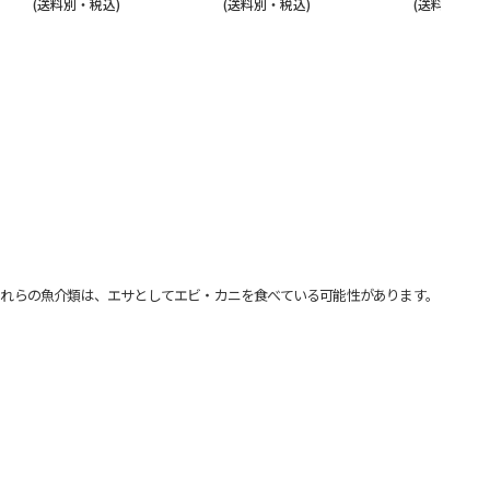
(送料別・税込)
(送料別・税込)
(送料別・税込
れらの魚介類は、エサとしてエビ・カニを食べている可能性があります。