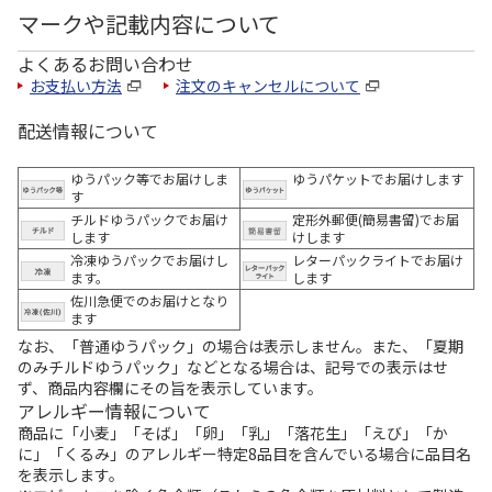
マークや記載内容について
よくあるお問い合わせ
お支払い方法
注文のキャンセルについて
配送情報について
ゆうパック等でお届けしま
ゆうパケットでお届けします
す
チルドゆうパックでお届け
定形外郵便(簡易書留)でお届
します
けします
冷凍ゆうパックでお届けし
レターパックライトでお届け
ます。
します
佐川急便でのお届けとなり
ます
なお、「普通ゆうパック」の場合は表示しません。また、「夏期
のみチルドゆうパック」などとなる場合は、記号での表示はせ
ず、商品内容欄にその旨を表示しています。
アレルギー情報について
商品に「小麦」「そば」「卵」「乳」「落花生」「えび」「か
に」「くるみ」のアレルギー特定8品目を含んでいる場合に品目名
を表示します。