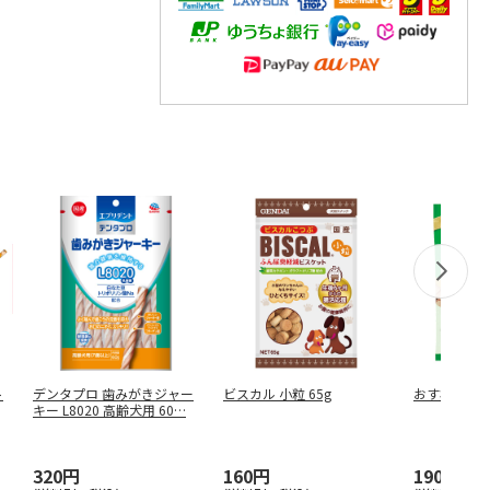
ト
デンタプロ 歯みがきジャー
ビスカル 小粒 65g
おすわりくん 
キー L8020 高齢犬用 60
…
320円
160円
190円