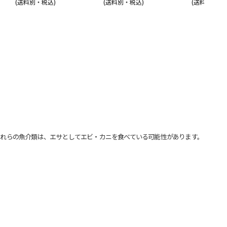
(送料別・税込)
(送料別・税込)
(送料別・税込
れらの魚介類は、エサとしてエビ・カニを食べている可能性があります。