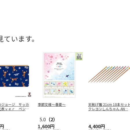
見ています。
のジョージ サッカ
季節文様～春夏～
天削げ箸 21cm 10本セッ
代表ｖｅｒ ペンケ
クレヨンしんちゃん AN
…
ーチ
5.0
（2）
0円
1,600円
4,400円