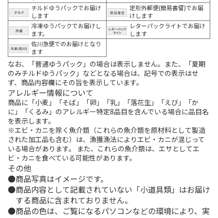
チルドゆうパックでお届け
定形外郵便(簡易書留)でお届
します
けします
冷凍ゆうパックでお届けし
レターパックライトでお届け
ます。
します
佐川急便でのお届けとなり
ます
なお、「普通ゆうパック」の場合は表示しません。また、「夏期
のみチルドゆうパック」などとなる場合は、記号での表示はせ
ず、商品内容欄にその旨を表示しています。
アレルギー情報について
商品に「小麦」「そば」「卵」「乳」「落花生」「えび」「か
に」「くるみ」のアレルギー特定8品目を含んでいる場合に品目名
を表示します。
※エビ・カニを除く魚介類（これらの魚介類を原材料として製造
された加工品も含む）は、漁獲漁法によりエビ・カニが混じって
いる場合があります。 また、これらの魚介類は、エサとしてエ
ビ・カニを食べている可能性があります。
その他
商品写真はイメージです。
商品内容として記載されていない「小道具類」はお届け
する商品に含まれておりません。
商品の色は、ご覧になるパソコンなどの環境により、実