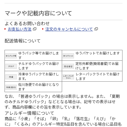
マークや記載内容について
よくあるお問い合わせ
お支払い方法
注文のキャンセルについて
配送情報について
ゆうパック等でお届けしま
ゆうパケットでお届けします
す
チルドゆうパックでお届け
定形外郵便(簡易書留)でお届
します
けします
冷凍ゆうパックでお届けし
レターパックライトでお届け
ます。
します
佐川急便でのお届けとなり
ます
なお、「普通ゆうパック」の場合は表示しません。また、「夏期
のみチルドゆうパック」などとなる場合は、記号での表示はせ
ず、商品内容欄にその旨を表示しています。
アレルギー情報について
商品に「小麦」「そば」「卵」「乳」「落花生」「えび」「か
に」「くるみ」のアレルギー特定8品目を含んでいる場合に品目名