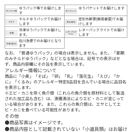
ゆうパック等でお届けしま
ゆうパケットでお届けします
す
チルドゆうパックでお届け
定形外郵便(簡易書留)でお届
します
けします
冷凍ゆうパックでお届けし
レターパックライトでお届け
ます。
します
佐川急便でのお届けとなり
ます
なお、「普通ゆうパック」の場合は表示しません。また、「夏期
のみチルドゆうパック」などとなる場合は、記号での表示はせ
ず、商品内容欄にその旨を表示しています。
アレルギー情報について
商品に「小麦」「そば」「卵」「乳」「落花生」「えび」「か
に」「くるみ」のアレルギー特定8品目を含んでいる場合に品目名
を表示します。
※エビ・カニを除く魚介類（これらの魚介類を原材料として製造
された加工品も含む）は、漁獲漁法によりエビ・カニが混じって
いる場合があります。 また、これらの魚介類は、エサとしてエ
ビ・カニを食べている可能性があります。
その他
商品写真はイメージです。
商品内容として記載されていない「小道具類」はお届け