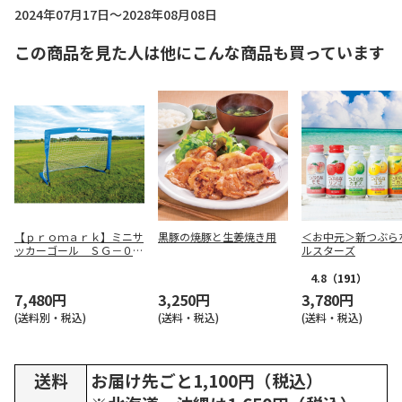
2024年07月17日～2028年08月08日
この商品を見た人は他にこんな商品も買っています
【ｐｒｏｍａｒｋ】ミニサ
黒豚の焼豚と生姜焼き用
＜お中元＞新つぶら
ッカーゴール ＳＧ－００
ルスターズ
１３
4.8
（191）
7,480円
3,250円
3,780円
(送料別・税込)
(送料・税込)
(送料・税込)
送料
お届け先ごと1,100円（税込）