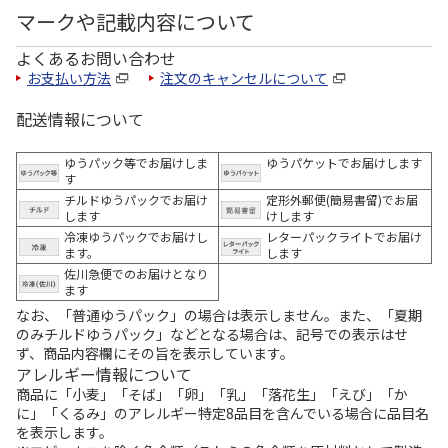
マークや記載内容について
よくあるお問い合わせ
お支払い方法
注文のキャンセルについて
配送情報について
ゆうパック等でお届けしま
ゆうパケットでお届けします
す
チルドゆうパックでお届け
定形外郵便(簡易書留)でお届
します
けします
冷凍ゆうパックでお届けし
レターパックライトでお届け
ます。
します
佐川急便でのお届けとなり
ます
なお、「普通ゆうパック」の場合は表示しません。また、「夏期
のみチルドゆうパック」などとなる場合は、記号での表示はせ
ず、商品内容欄にその旨を表示しています。
アレルギー情報について
商品に「小麦」「そば」「卵」「乳」「落花生」「えび」「か
に」「くるみ」のアレルギー特定8品目を含んでいる場合に品目名
を表示します。