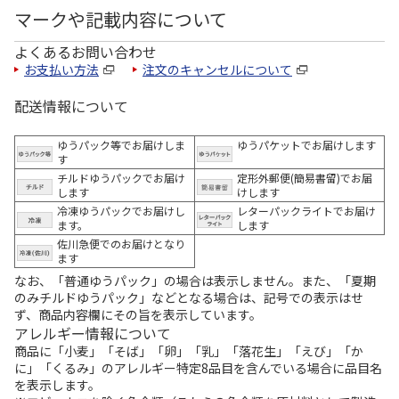
マークや記載内容について
よくあるお問い合わせ
お支払い方法
注文のキャンセルについて
配送情報について
ゆうパック等でお届けしま
ゆうパケットでお届けします
す
チルドゆうパックでお届け
定形外郵便(簡易書留)でお届
します
けします
冷凍ゆうパックでお届けし
レターパックライトでお届け
ます。
します
佐川急便でのお届けとなり
ます
なお、「普通ゆうパック」の場合は表示しません。また、「夏期
のみチルドゆうパック」などとなる場合は、記号での表示はせ
ず、商品内容欄にその旨を表示しています。
アレルギー情報について
商品に「小麦」「そば」「卵」「乳」「落花生」「えび」「か
に」「くるみ」のアレルギー特定8品目を含んでいる場合に品目名
を表示します。