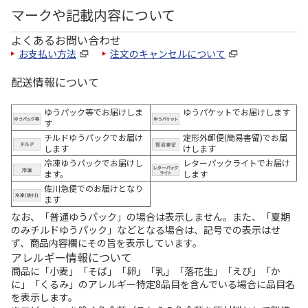
マークや記載内容について
よくあるお問い合わせ
お支払い方法
注文のキャンセルについて
配送情報について
ゆうパック等でお届けしま
ゆうパケットでお届けします
す
チルドゆうパックでお届け
定形外郵便(簡易書留)でお届
します
けします
冷凍ゆうパックでお届けし
レターパックライトでお届け
ます。
します
佐川急便でのお届けとなり
ます
なお、「普通ゆうパック」の場合は表示しません。また、「夏期
のみチルドゆうパック」などとなる場合は、記号での表示はせ
ず、商品内容欄にその旨を表示しています。
アレルギー情報について
商品に「小麦」「そば」「卵」「乳」「落花生」「えび」「か
に」「くるみ」のアレルギー特定8品目を含んでいる場合に品目名
を表示します。