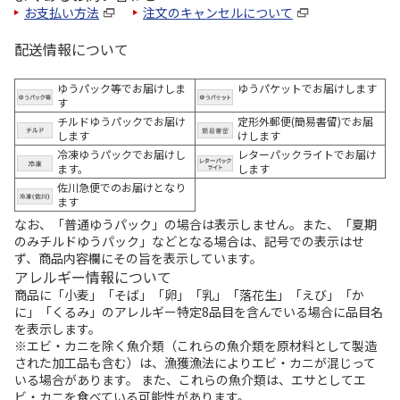
お支払い方法
注文のキャンセルについて
配送情報について
ゆうパック等でお届けしま
ゆうパケットでお届けします
す
チルドゆうパックでお届け
定形外郵便(簡易書留)でお届
します
けします
冷凍ゆうパックでお届けし
レターパックライトでお届け
ます。
します
佐川急便でのお届けとなり
ます
なお、「普通ゆうパック」の場合は表示しません。また、「夏期
のみチルドゆうパック」などとなる場合は、記号での表示はせ
ず、商品内容欄にその旨を表示しています。
アレルギー情報について
商品に「小麦」「そば」「卵」「乳」「落花生」「えび」「か
に」「くるみ」のアレルギー特定8品目を含んでいる場合に品目名
を表示します。
※エビ・カニを除く魚介類（これらの魚介類を原材料として製造
された加工品も含む）は、漁獲漁法によりエビ・カニが混じって
いる場合があります。 また、これらの魚介類は、エサとしてエ
ビ・カニを食べている可能性があります。