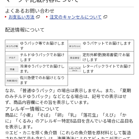
よくあるお問い合わせ
お支払い方法
注文のキャンセルについて
配送情報について
ゆうパック等でお届けしま
ゆうパケットでお届けします
す
チルドゆうパックでお届け
定形外郵便(簡易書留)でお届
します
けします
冷凍ゆうパックでお届けし
レターパックライトでお届け
ます。
します
佐川急便でのお届けとなり
ます
なお、「普通ゆうパック」の場合は表示しません。また、「夏期
のみチルドゆうパック」などとなる場合は、記号での表示はせ
ず、商品内容欄にその旨を表示しています。
アレルギー情報について
商品に「小麦」「そば」「卵」「乳」「落花生」「えび」「か
に」「くるみ」のアレルギー特定8品目を含んでいる場合に品目名
を表示します。
※エビ・カニを除く魚介類（これらの魚介類を原材料として製造
された加工品も含む）は、漁獲漁法によりエビ・カニが混じって