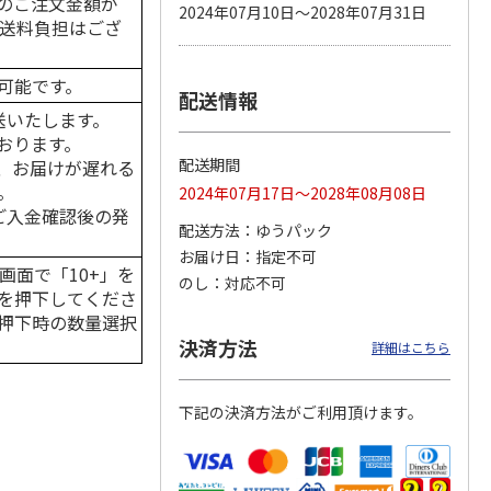
のご注文金額が
2024年07月10日～2028年07月31日
の送料負担はござ
可能です。
配送情報
カムカ
銀のスプーン パウ
ペット線香 虹のか
CIAO 香り立つクラ
ーン
チ 健康に育つ子ね
なた フルーティフ
ンキー ちゅ～る和
送いたします。
ン型 S
こ用 まぐろ・かつ
ローラルの香り
えBOX とりささ
…
おります。
おに
…
配送期間
、お届けが遅れる
120円
590円
380円
。
2024年07月17日～2028年08月08日
)
(送料別・税込)
(送料別・税込)
(送料別・税込)
はご入金確認後の発
配送方法
ゆうパック
お届け日
指定不可
画面で「10+」を
のし
対応不可
を押下してくださ
押下時の数量選択
決済方法
詳細はこちら
下記の決済方法がご利用頂けます。