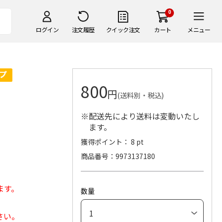
0
ログイン
注文履歴
クイック注文
カート
メニュー
800
円
(送料別・税込)
※配送先により送料は変動いたし
ます。
獲得ポイント： 8 pt
商品番号
9973137180
ます。
数量
さい。