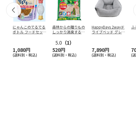
にゃんこのでるでる
森林からの贈りもの
HappyDays 2wayド
ふ
ボトル フードセッ
しっかり消臭するひ
ライブベッド グレ
ト
のきの猫砂 7L
ー
5.0
（1）
1,080円
520円
7,890円
7
(送料別・税込)
(送料別・税込)
(送料別・税込)
(