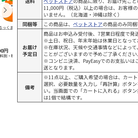
送料
ペットストア
の商品に限り、お届け先ごと
11,000円（税込）以上の場合は、お客様
いません。（北海道・沖縄は除く）
同梱等
この商品は、
ペットストア
の商品のみ同梱
るっくま みかん
デオトイレ 飛び散
獣医師開発 ニオイ
無添加良品 
らない消臭・抗菌サ
をとる砂専用 猫ト
ムデンタルコ
商品はお申込み受付後、7営業日程度で発
ンド 4L
イレ ナチュラルグ
ぐるぐるボー
※土日、祝日、年末年始は休業日となって
レー
…
お届け
※在庫状況、天候や交通事情などによって
00円
1,320円
1,550円
470円
予定日
ことがございますので予めご了承ください
送料別・税込)
(送料別・税込)
(送料別・税込)
(送料別・税込
※コンビニ決済、PayEasyでのお支払い
送となります。
※11点以上、ご購入希望の場合は、カート
選択、必要数量を入力し「再計算」ボタン
備考
い。当画面での「カートに入れる」ボタン
は1個で結構です。