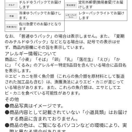
チルドゆうパックでお届け
定形外郵便(簡易書留)でお届
します
けします
冷凍ゆうパックでお届けし
レターパックライトでお届け
ます。
します
佐川急便でのお届けとなり
ます
なお、「普通ゆうパック」の場合は表示しません。また、「夏期
のみチルドゆうパック」などとなる場合は、記号での表示はせ
ず、商品内容欄にその旨を表示しています。
アレルギー情報について
商品に「小麦」「そば」「卵」「乳」「落花生」「えび」「か
に」「くるみ」のアレルギー特定8品目を含んでいる場合に品目名
を表示します。
※エビ・カニを除く魚介類（これらの魚介類を原材料として製造
された加工品も含む）は、漁獲漁法によりエビ・カニが混じって
いる場合があります。 また、これらの魚介類は、エサとしてエ
ビ・カニを食べている可能性があります。
その他
商品写真はイメージです。
商品内容として記載されていない「小道具類」はお届け
する商品に含まれておりません。
商品の色は、ご覧になるパソコンなどの環境により、実
際と異なる場合があります。