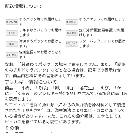
配送情報について
ゆうパック等でお届けしま
ゆうパケットでお届けします
す
チルドゆうパックでお届け
定形外郵便(簡易書留)でお届
します
けします
冷凍ゆうパックでお届けし
レターパックライトでお届け
ます。
します
佐川急便でのお届けとなり
ます
なお、「普通ゆうパック」の場合は表示しません。また、「夏期
のみチルドゆうパック」などとなる場合は、記号での表示はせ
ず、商品内容欄にその旨を表示しています。
アレルギー情報について
商品に「小麦」「そば」「卵」「乳」「落花生」「えび」「か
に」「くるみ」のアレルギー特定8品目を含んでいる場合に品目名
を表示します。
※エビ・カニを除く魚介類（これらの魚介類を原材料として製造
された加工品も含む）は、漁獲漁法によりエビ・カニが混じって
いる場合があります。 また、これらの魚介類は、エサとしてエ
ビ・カニを食べている可能性があります。
その他