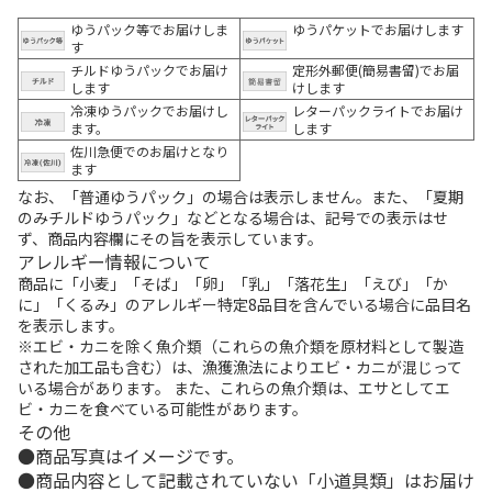
ゆうパック等でお届けしま
ゆうパケットでお届けします
す
チルドゆうパックでお届け
定形外郵便(簡易書留)でお届
します
けします
冷凍ゆうパックでお届けし
レターパックライトでお届け
ます。
します
佐川急便でのお届けとなり
ます
なお、「普通ゆうパック」の場合は表示しません。また、「夏期
のみチルドゆうパック」などとなる場合は、記号での表示はせ
ず、商品内容欄にその旨を表示しています。
アレルギー情報について
商品に「小麦」「そば」「卵」「乳」「落花生」「えび」「か
に」「くるみ」のアレルギー特定8品目を含んでいる場合に品目名
を表示します。
※エビ・カニを除く魚介類（これらの魚介類を原材料として製造
された加工品も含む）は、漁獲漁法によりエビ・カニが混じって
いる場合があります。 また、これらの魚介類は、エサとしてエ
ビ・カニを食べている可能性があります。
その他
商品写真はイメージです。
商品内容として記載されていない「小道具類」はお届け