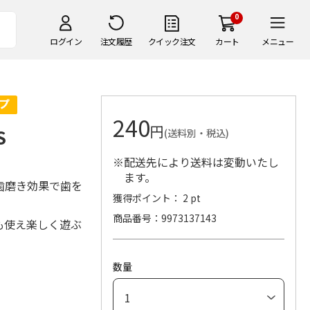
0
ログイン
注文履歴
クイック注文
カート
メニュー
240
円
S
(送料別・税込)
※配送先により送料は変動いたし
ます。
歯磨き効果で歯を
獲得ポイント： 2 pt
商品番号
9973137143
も使え楽しく遊ぶ
数量