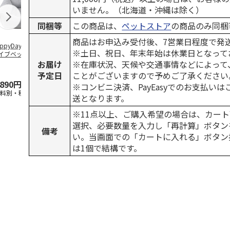
いません。（北海道・沖縄は除く）
同梱等
この商品は、
ペットストア
の商品のみ同梱
商品はお申込み受付後、7営業日程度で発
ppyDays 2wayド
獣医師開発 ニオイ
デオトイレ 飛び散
無添加良品 
※土日、祝日、年末年始は休業日となって
イブベッド グレ
をとる砂専用 猫ト
らない消臭・抗菌サ
ムデンタルコ
イレ ナチュラルグ
ンド 4L
ぐるぐるボー
お届け
※在庫状況、天候や交通事情などによって
レー
…
予定日
ことがございますので予めご了承ください
,890円
1,550円
1,320円
470円
※コンビニ決済、PayEasyでのお支払い
送料別・税込)
(送料別・税込)
(送料別・税込)
(送料別・税込
送となります。
※11点以上、ご購入希望の場合は、カート
選択、必要数量を入力し「再計算」ボタン
備考
い。当画面での「カートに入れる」ボタン
は1個で結構です。