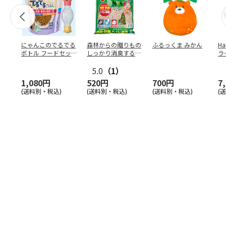
にゃんこのでるでる
森林からの贈りもの
ふるっくま みかん
Ha
ボトル フードセッ
しっかり消臭するひ
ラ
ト
のきの猫砂 7L
ー
5.0
（1）
1,080円
520円
700円
7
(送料別・税込)
(送料別・税込)
(送料別・税込)
(