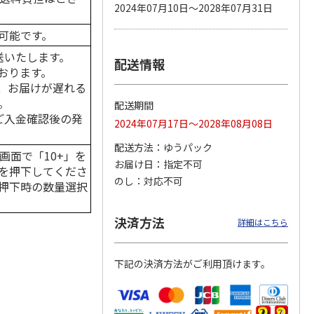
2024年07月10日～2028年07月31日
可能です。
送いたします。
配送情報
カムカ
銀のスプーン パウ
ペット線香 虹のか
鈴虫の経木 3枚入
おります。
ーン
チ 健康に育つ子ね
なた フルーティフ
ン型 S
こ用 まぐろ・かつ
ローラルの香り
、お届けが遅れる
おに
…
。
配送期間
120円
590円
100円
はご入金確認後の発
2024年07月17日～2028年08月08日
)
(送料別・税込)
(送料別・税込)
(送料別・税込)
配送方法
ゆうパック
画面で「10+」を
お届け日
指定不可
を押下してくださ
のし
対応不可
押下時の数量選択
決済方法
詳細はこちら
下記の決済方法がご利用頂けます。