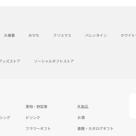
お歳暮
おせち
クリスマス
バレンタイン
ホワイト
グッズストア
ソーシャルギフトストア
果物・野菜等
乳製品
シング
ドリンク
お酒
フラワーギフト
書籍・カタログギフト