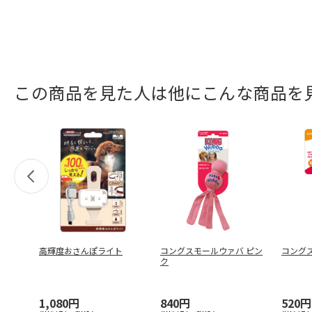
この商品を見た人は他にこんな商品を
高輝度おさんぽライト
コングスモールウァバ ピン
コングス
ク
1,080円
840円
520円