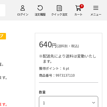
0
ログイン
注文履歴
クイック注文
カート
メニュー
640
円
(送料別・税込)
※配送先により送料は変動いたし
ます。
奮。
獲得ポイント： 6 pt
商品番号
9973137110
ます。
数量
ます。