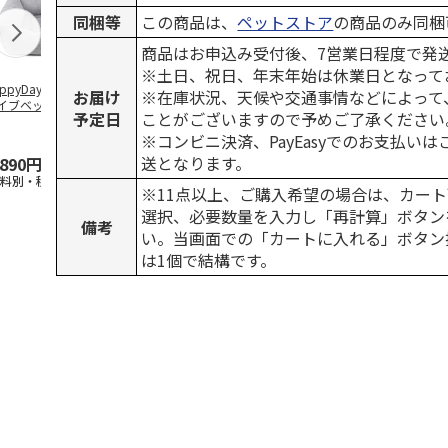
同梱等
この商品は、
ペットストア
の商品のみ同梱
商品はお申込み受付後、7営業日程度で発
※土日、祝日、年末年始は休業日となって
ppyDays 2wayド
獣医師開発 ニオイ
デオトイレ 飛び散
銀のスプーン
お届け
※在庫状況、天候や交通事情などによって
イブベッド グレ
をとる砂専用 猫ト
らない消臭・抗菌サ
チ 健康に育
予定日
ことがございますので予めご了承ください
イレ ナチュラルグ
ンド 4L
こ用 まぐろ
レー
おに
…
※コンビニ決済、PayEasyでのお支払い
送となります。
,890円
1,550円
1,320円
120円
送料別・税込)
(送料別・税込)
(送料別・税込)
(送料別・税込
※11点以上、ご購入希望の場合は、カート
選択、必要数量を入力し「再計算」ボタン
備考
い。当画面での「カートに入れる」ボタン
は1個で結構です。