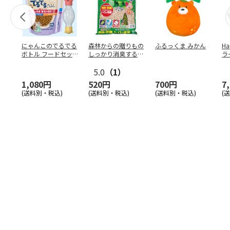
にゃんこのでるでる
森林からの贈りもの
ふるっくま みかん
Ha
ボトル フードセッ
しっかり消臭するひ
ラ
ト
のきの猫砂 7L
ー
5.0
（1）
1,080円
520円
700円
7
(送料別・税込)
(送料別・税込)
(送料別・税込)
(