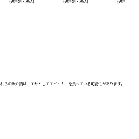
(送料別・税込)
(送料別・税込)
(送料別・税込
れらの魚介類は、エサとしてエビ・カニを食べている可能性があります。