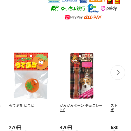
ん
らてぷち とまと
かみかみボーン チョコレー
ストライプス
トS
ぎ
270円
420円
630円