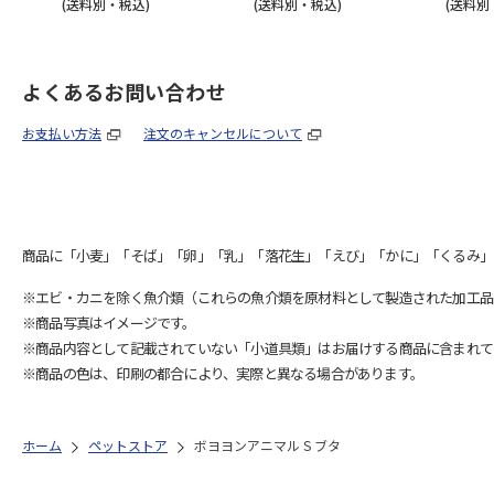
(送料別・税込)
(送料別・税込)
(送料別
よくあるお問い合わせ
お支払い方法
注文のキャンセルについて
商品に「小麦」「そば」「卵」「乳」「落花生」「えび」「かに」「くるみ」
※エビ・カニを除く魚介類（これらの魚介類を原材料として製造された加工品
※商品写真はイメージです。
※商品内容として記載されていない「小道具類」はお届けする商品に含まれて
※商品の色は、印刷の都合により、実際と異なる場合があります。
ホーム
ペットストア
ボヨヨンアニマル S ブタ