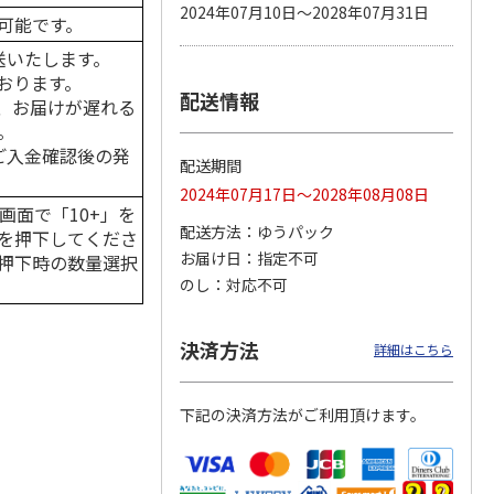
2024年07月10日～2028年07月31日
可能です。
送いたします。
おります。
配送情報
 パウ
無添加良品 カムカ
ペット線香 虹のか
CIAO 香り立つクラ
、お届けが遅れる
つ子ね
ムデンタルコーン
なた フルーティフ
ンキー ちゅ～る和
。
・かつ
ぐるぐるボーン型 S
ローラルの香り
えBOX とりささ
…
…
はご入金確認後の発
配送期間
470円
590円
380円
2024年07月17日～2028年08月08日
)
(送料別・税込)
(送料別・税込)
(送料別・税込)
画面で「10+」を
配送方法
ゆうパック
を押下してくださ
お届け日
指定不可
押下時の数量選択
のし
対応不可
決済方法
詳細はこちら
下記の決済方法がご利用頂けます。