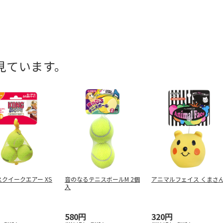
見ています。
クイークエアー XS
音のなるテニスボールM 2個
アニマルフェイス くまさ
入
580円
320円