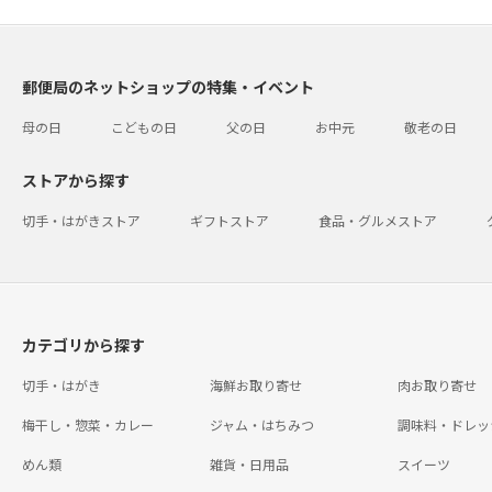
郵便局のネットショップの特集・イベント
母の日
こどもの日
父の日
お中元
敬老の日
ストアから探す
切手・はがきストア
ギフトストア
食品・グルメストア
カテゴリから探す
切手・はがき
海鮮お取り寄せ
肉お取り寄せ
梅干し・惣菜・カレー
ジャム・はちみつ
調味料・ドレッ
めん類
雑貨・日用品
スイーツ