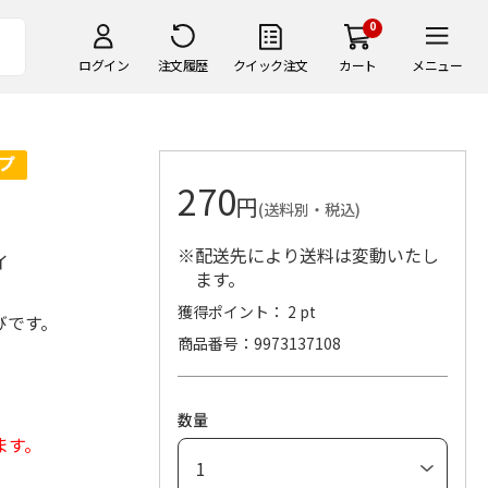
0
ログイン
注文履歴
クイック注文
カート
メニュー
270
円
(送料別・税込)
※配送先により送料は変動いたし
イ
ます。
獲得ポイント： 2 pt
びです。
商品番号
9973137108
数量
ます。