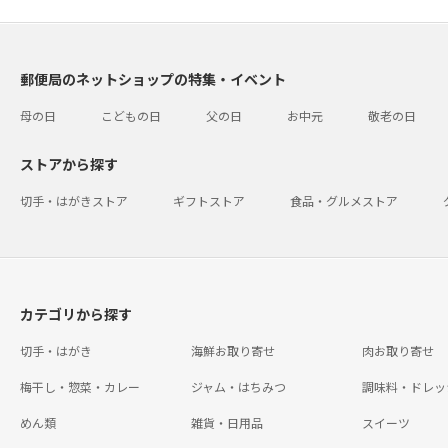
郵便局のネットショップの特集・イベント
母の日
こどもの日
父の日
お中元
敬老の日
ストアから探す
切手・はがきストア
ギフトストア
食品・グルメストア
カテゴリから探す
切手・はがき
海鮮お取り寄せ
肉お取り寄せ
梅干し・惣菜・カレー
ジャム・はちみつ
調味料・ドレッ
めん類
雑貨・日用品
スイーツ