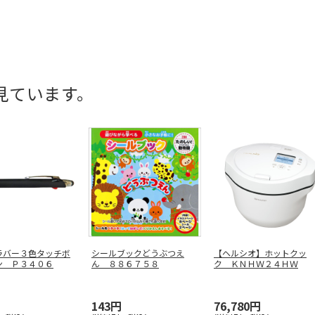
見ています。
ラバー３色タッチボ
シールブックどうぶつえ
【ヘルシオ】ホットクッ
ン Ｐ３４０６
ん ８８６７５８
ク ＫＮＨＷ２４ＨＷ
143円
76,780円