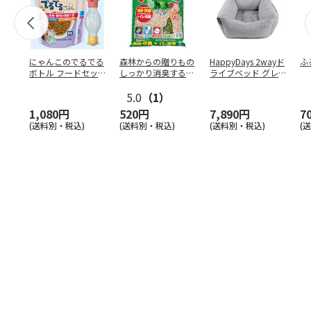
にゃんこのでるでる
森林からの贈りもの
HappyDays 2wayド
ふ
ボトル フードセッ
しっかり消臭するひ
ライブベッド グレ
ト
のきの猫砂 7L
ー
5.0
（1）
1,080円
520円
7,890円
7
(送料別・税込)
(送料別・税込)
(送料別・税込)
(