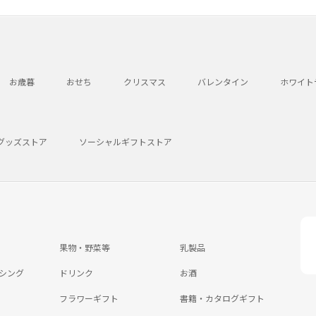
お歳暮
おせち
クリスマス
バレンタイン
ホワイト
グッズストア
ソーシャルギフトストア
果物・野菜等
乳製品
シング
ドリンク
お酒
フラワーギフト
書籍・カタログギフト