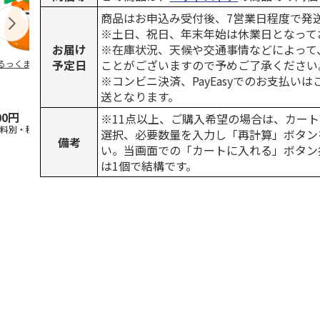
商品はお申込み受付後、7営業日程度で発
※土日、祝日、年末年始は休業日となって
お届け
※在庫状況、天候や交通事情などによって
予定日
ことがございますので予めご了承ください
るっくま みかん
デオトイレ 飛び散
獣医師開発 ニオイ
無添加良品 
らない消臭・抗菌サ
をとる砂専用 猫ト
ムデンタルコ
※コンビニ決済、PayEasyでのお支払い
ンド 4L
イレ ナチュラルグ
ぐるぐるボー
送となります。
レー
…
00円
1,320円
1,550円
470円
※11点以上、ご購入希望の場合は、カート
送料別・税込)
(送料別・税込)
(送料別・税込)
(送料別・税込
選択、必要数量を入力し「再計算」ボタン
備考
い。当画面での「カートに入れる」ボタン
は1個で結構です。