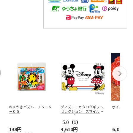
おえかきパズル １５３６
ディズニーカタログギフト
ボイル花咲
－０５
セレクション スマイル
コース（ｅ
…
5.0
（1）
138円
4,610円
6,000円