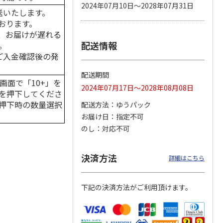
2024年07月10日～2028年07月31日
送いたします。
おります。
、お届けが遅れる
配送情報
。
カムカ
銀のスプーン パウ
ペット線香 虹のか
CIAO 香り立つクラ
ーン
チ 健康に育つ子ね
なた フルーティフ
ンキー ちゅ～る和
はご入金確認後の発
ン型 S
こ用 まぐろ・かつ
ローラルの香り
えBOX とりささ
…
おに
…
配送期間
120円
590円
380円
画面で「10+」を
2024年07月17日～2028年08月08日
)
(送料別・税込)
(送料別・税込)
(送料別・税込)
を押下してくださ
押下時の数量選択
配送方法
ゆうパック
お届け日
指定不可
のし
対応不可
決済方法
詳細はこちら
下記の決済方法がご利用頂けます。