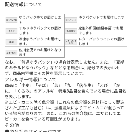
配送情報について
ゆうパック等でお届けしま
ゆうパケットでお届けします
す
チルドゆうパックでお届け
定形外郵便(簡易書留)でお届
します
けします
冷凍ゆうパックでお届けし
レターパックライトでお届け
ます。
します
佐川急便でのお届けとなり
ます
なお、「普通ゆうパック」の場合は表示しません。また、「夏期
のみチルドゆうパック」などとなる場合は、記号での表示はせ
ず、商品内容欄にその旨を表示しています。
アレルギー情報について
商品に「小麦」「そば」「卵」「乳」「落花生」「えび」「か
に」「くるみ」のアレルギー特定8品目を含んでいる場合に品目名
を表示します。
※エビ・カニを除く魚介類（これらの魚介類を原材料として製造
された加工品も含む）は、漁獲漁法によりエビ・カニが混じって
いる場合があります。 また、これらの魚介類は、エサとしてエ
ビ・カニを食べている可能性があります。
その他
商品写真はイメージです。